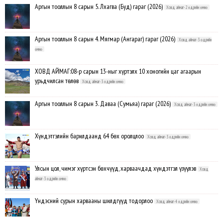
Аргын тооллын 8 сарын 5. Лхагва (Буд) гараг (2026)
Ховд аймаг-2 өдрийн өмнө
Аргын тооллын 8 сарын 4. Мягмар (Ангараг) гараг (2026)
Ховд аймаг-3 өдрийн
өмнө
ХОВД АЙМАГ:08-р сарын 13-ныг хүртэлх 10 хоногийн цаг агаарын
урьдчилсан төлөв
Ховд аймаг-3 өдрийн өмнө
Аргын тооллын 8 сарын 3. Даваа (Сумьяа) гараг (2026)
Ховд аймаг-3 өдрийн өмнө
Хүндэтгэлийн барилдаанд 64 бөх оролцлоо
Ховд аймаг-3 өдрийн өмнө
Улсын цол, чимэг хүртсэн бөхчүүд, харваачдад хүндэтгэл үзүүлэв
Ховд
аймаг-3 өдрийн өмнө
Үндэсний сурын харвааны шилдгүүд тодорлоо
Ховд аймаг-4 өдрийн өмнө