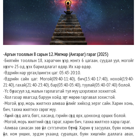
-Аргын тооллын 8 сарын 12. Мягмар (Ангараг) гараг (2025)
-Билгийн тооллын 18, харагчин үхэр, мэнгэ 6 цагаан, суудал уул, могойг
хүлэгч-25 од, үхэх барилдлагат өдөр. Их хар өдөр.
-Өдрийн нар ургах/шингэх цаг: 05:43-20:10.​
-Өдрийн сайн цаг: Могой(09:40-11:40), бич(15:40-17:40), нохой(19:40-
21:40), гахай(21:40-23:40), бар(03:40-05:40), туулай(05:40-07:40) болой.
-Үс бүү засуул эд, малын гарлагатай тул муу цээрлэвэл зохилтой.
-Хол газар явагсад баруун хойд зүгт мөрөө гаргавал зохистой.
-Могой, үхэр, морь жилтнээ аливаа үйлийг хийхэд эерэг сайн. Харин хонь,
бич, тахиа жилтнээ сөрөг муу.
-Хүний сүлд алга, бөгс, хасанд, гэрийн сүлд өрх, цонхонд орших болой.
-Могой, морь жилтний сүлд гараг, харин бич, тахиа жилтнээ харш гараг.
-Аливаа санасан зөв үйл сэтгэлчлэн бүтмүй. Харин үс засуулах, буян номын
үйл, ном унших, эрдэм ухаанд суралцах, буян хишгийн даллага авах,