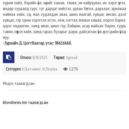
хурим хийх, бэрийн үйл, хүнийг ханаж, төнөх, эм найруулах, их хэрэг үүсгэх,
өндөр суудалд суух, туг дарцаг хийсгэх, урлан бүтээх, дархлах, арилжаа
наймаа хийх, эд, мал худалдан авах, шинэ малгай, хувцас өмсөх, дээл
хувцас, гэр орны хэрэгсэл эсгэх, оёж, хатгах, малын хашаа, хороо барих,
цэрэг хөдөлгөх, замд явах, шинэ гэр, байшин, асар майхан барих, суурь
тавих, нүүдэл хийх, замд гарах, бузарыг дарж, дайсагнах үйл, үхэгсдийн үйлд
муу.
-Зурхайч Д. Цогтбаатар. утас: 96616668.
Огноо:
8/9/2025
Төрөл:
Зурхай
Сэтгүүлч:
Н.Батчимэг, Н.Лхагва
1276
Мэдээ таалагдсан:
khovdnews.mn таалагдсан: