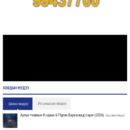
ХОВДЫН
МЭДЭЭ
Их уншсан мэдээ
Шинэ мэдээ
Аргын тооллын 8 сарын 6. Пүрэв (Бархасвад) гараг (2026)
Ховд аймаг-Өчигдөр