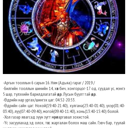
-Аргын тооллын 6 сарын 16. Ням (Адьяа) гараг / 2019 /
-Билгийн тооллын шинийн 14, хөх бич, хонгорцог-17 од, суудал ус, мэнгэ
5 шар, түлэхийн барилдлагатай өдөр. Лусын буулттай өдөр.
-Өдрийн нар ургах/шингэх цаг: 04:52-20:53.
-Өдрийн сайн цаг: Нохой(19:40-21:40), хулгана(23:40-01:40), үхэр(01:40-
03:40), луу(07:40-09:40), могой(09:40-11:40), хонь(13:40-15:40) болой.
-Хол газар явагсад зүүн зүгт мөрөө гаргавал зохистой.
-Үс засуулахад эд олох, төгс жаргалан болох маш сайн. Гэвч бар, туулай