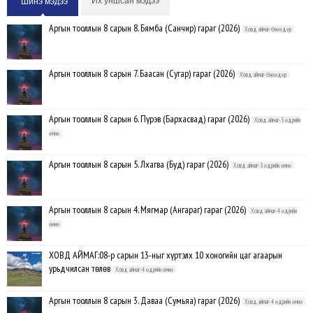
Их уншсан мэдээ
Шинэ мэдээ
Аргын тооллын 8 сарын 8. Бямба (Санчир) гараг (2026)
Ховд аймаг-Өнөөдөр
Аргын тооллын 8 сарын 7. Баасан (Сугар) гараг (2026)
Ховд аймаг-Өнөөдөр
Аргын тооллын 8 сарын 6. Пүрэв (Бархасвад) гараг (2026)
Ховд аймаг-3 өдрийн
өмнө
Аргын тооллын 8 сарын 5. Лхагва (Буд) гараг (2026)
Ховд аймаг-3 өдрийн өмнө
Аргын тооллын 8 сарын 4. Мягмар (Ангараг) гараг (2026)
Ховд аймаг-4 өдрийн
өмнө
ХОВД АЙМАГ:08-р сарын 13-ныг хүртэлх 10 хоногийн цаг агаарын
урьдчилсан төлөв
Ховд аймаг-4 өдрийн өмнө
Аргын тооллын 8 сарын 3. Даваа (Сумьяа) гараг (2026)
Ховд аймаг-4 өдрийн өмнө