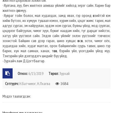
жилтнээ цээрлэвэл зохилтой.
-Хулгана, луу, бич жилтнээ аливаа үйлийг хийхэд эерэг сайн. Харин бар
жилтнээ сөрөг муу.
-Хувраг тойн болох, мал худалдах, замд явах, гэр оронд өлзийтэй юм
хийж бүтээх, их хүмүүн тушаал нэмэх, хурим хийх, цэцэг жимс тарих, мал
адгуус сургах, эм найруулах, эрдэм ном сургах, буяны үйлд, мод суулгах,
цэцэрлэг байгуулах, чимэг зүүх, бүжиг наадам хийх, туг дарцаг хийсгэх,
хатуу үйл үүсгэвэл сайн. Элдэв сайн үйлийг эхлэн үүсгэхийг тэвчвээс
зохистой. Байшин сав дээр гарах, шинэ хувцас өмсөх, эсгэх, чимэг оёх,
худалдаа хийх, худаг малтах, орон байшингийн суурь тавих, шинэ гэр
барих, хүн мал самнах, ханах, төөнөх, бэрийн үйл, үхэгсдийн үйлд муу.
Тэнгэрийн үйл дэлгэрдэгч шидийг бүү үйлд.
-Зурхайч лам Д.Цогтбаатар.
Огноо:
6/15/2019
Төрөл:
Зурхай
Сэтгүүлч:
Н.Батчимэг, Н.Лхагва
1684
Мэдээ таалагдсан:
khovdnews.mn таалагдсан: