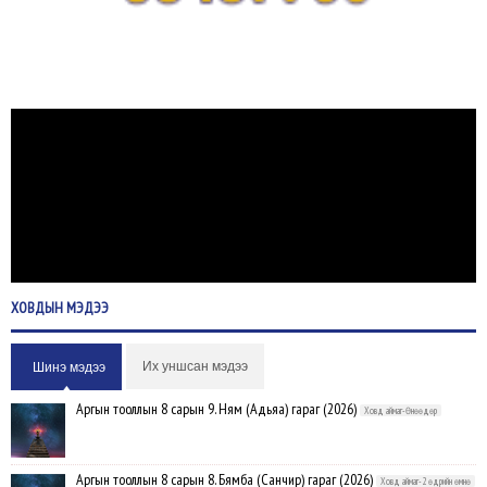
ХОВДЫН
МЭДЭЭ
Их уншсан мэдээ
Шинэ мэдээ
Аргын тооллын 8 сарын 9. Ням (Адьяа) гараг (2026)
Ховд аймаг-Өнөөдөр
Аргын тооллын 8 сарын 8. Бямба (Санчир) гараг (2026)
Ховд аймаг-2 өдрийн өмнө