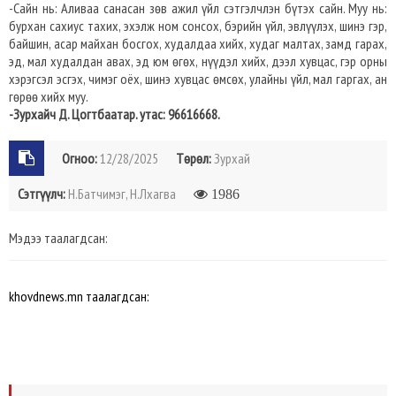
-Сайн нь: Аливаа санасан зөв ажил үйл сэтгэлчлэн бүтэх сайн. Муу нь:
бурхан сахиус тахих, эхэлж ном сонсох, бэрийн үйл, эвлүүлэх, шинэ гэр,
байшин, асар майхан босгох, худалдаа хийх, худаг малтах, замд гарах,
эд, мал худалдан авах, эд юм өгөх, нүүдэл хийх, дээл хувцас, гэр орны
хэрэгсэл эсгэх, чимэг оёх, шинэ хувцас өмсөх, улайны үйл, мал гаргах, ан
гөрөө хийх муу.
-Зурхайч Д. Цогтбаатар. утас: 96616668.
Огноо:
12/28/2025
Төрөл:
Зурхай
Сэтгүүлч:
Н.Батчимэг, Н.Лхагва
1986
Мэдээ таалагдсан:
khovdnews.mn таалагдсан: