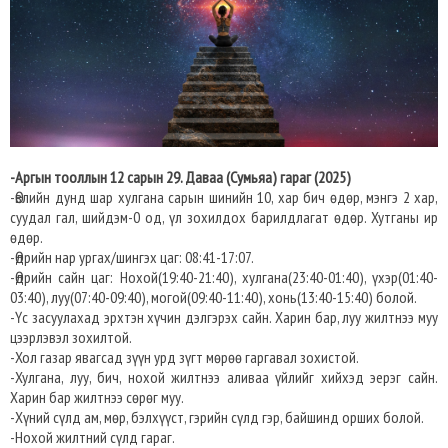
-Аргын тооллын 12 сарын 29. Даваа (Сумьяа) гараг (2025)
-Өвлийн дунд шар хулгана сарын шинийн 10, хар бич өдөр, мэнгэ 2 хар,
суудал гал, шийдэм-0 од, үл зохилдох барилдлагат өдөр. Хутганы ир
өдөр.
-Өдрийн нар ургах/шингэх цаг: 08:41-17:07.
-Өдрийн сайн цаг: Нохой(19:40-21:40), хулгана(23:40-01:40), үхэр(01:40-
03:40), луу(07:40-09:40), могой(09:40-11:40), хонь(13:40-15:40) болой.
-Үс засуулахад эрхтэн хүчин дэлгэрэх сайн. Харин бар, луу жилтнээ муу
цээрлэвэл зохилтой.
-Хол газар явагсад зүүн урд зүгт мөрөө гаргавал зохистой.
-Хулгана, луу, бич, нохой жилтнээ аливаа үйлийг хийхэд эерэг сайн.
Харин бар жилтнээ сөрөг муу.
-Хүний сүлд ам, мөр, бэлхүүст, гэрийн сүлд гэр, байшинд орших болой.
-Нохой жилтний сүлд гараг.