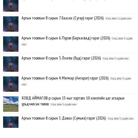
Аргын тооллын 8 сарын 7. Баасан (Сугар) гараг (2026)
Ховд аймаг-2 өдрийн өмнө
Аргын тооллын 8 сарын 6. Пүрэв (Бархасвад) гараг (2026)
Ховд аймаг-4 өдрийн
өмнө
Аргын тооллын 8 сарын 5. Лхагва (Буд) гараг (2026)
Ховд аймаг-5 өдрийн өмнө
Аргын тооллын 8 сарын 4. Мягмар (Ангараг) гараг (2026)
Ховд аймаг-5 өдрийн
өмнө
ХОВД АЙМАГ:08-р сарын 13-ныг хүртэлх 10 хоногийн цаг агаарын
урьдчилсан төлөв
Ховд аймаг-5 өдрийн өмнө
Аргын тооллын 8 сарын 3. Даваа (Сумьяа) гараг (2026)
Ховд аймаг-5 өдрийн өмнө