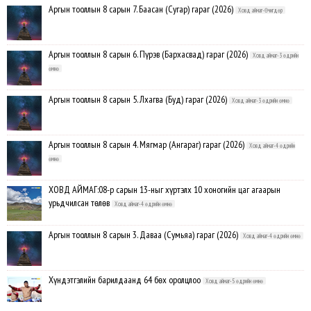
Аргын тооллын 8 сарын 7. Баасан (Сугар) гараг (2026)
Ховд аймаг-Өчигдөр
Аргын тооллын 8 сарын 6. Пүрэв (Бархасвад) гараг (2026)
Ховд аймаг-3 өдрийн
өмнө
Аргын тооллын 8 сарын 5. Лхагва (Буд) гараг (2026)
Ховд аймаг-3 өдрийн өмнө
Аргын тооллын 8 сарын 4. Мягмар (Ангараг) гараг (2026)
Ховд аймаг-4 өдрийн
өмнө
ХОВД АЙМАГ:08-р сарын 13-ныг хүртэлх 10 хоногийн цаг агаарын
урьдчилсан төлөв
Ховд аймаг-4 өдрийн өмнө
Аргын тооллын 8 сарын 3. Даваа (Сумьяа) гараг (2026)
Ховд аймаг-4 өдрийн өмнө
Хүндэтгэлийн барилдаанд 64 бөх оролцлоо
Ховд аймаг-5 өдрийн өмнө