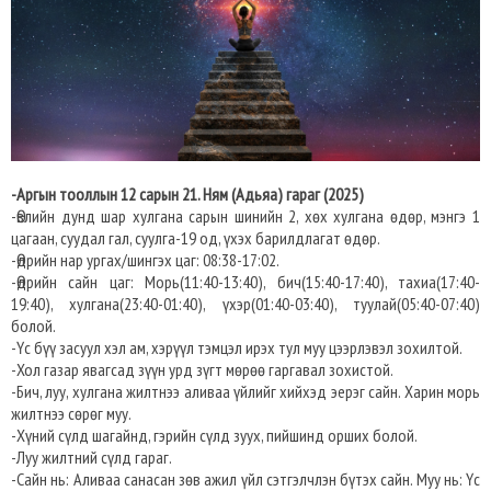
-Аргын тооллын 12 сарын 21. Ням (Адьяа) гараг (2025)
-Өвлийн дунд шар хулгана сарын шинийн 2, хөх хулгана өдөр, мэнгэ 1
цагаан, суудал гал, суулга-19 од, үхэх барилдлагат өдөр.
-Өдрийн нар ургах/шингэх цаг: 08:38-17:02.​
-Өдрийн сайн цаг: Морь(11:40-13:40), бич(15:40-17:40), тахиа(17:40-
19:40), хулгана(23:40-01:40), үхэр(01:40-03:40), туулай(05:40-07:40)
болой.
-Үс бүү засуул хэл ам, хэрүүл тэмцэл ирэх тул муу цээрлэвэл зохилтой.
-Хол газар явагсад зүүн урд зүгт мөрөө гаргавал зохистой.
-Бич, луу, хулгана жилтнээ аливаа үйлийг хийхэд эерэг сайн. Харин морь
жилтнээ сөрөг муу.
-Хүний сүлд шагайнд, гэрийн сүлд зуух, пийшинд орших болой.
-Луу жилтний сүлд гараг.
-Сайн нь: Аливаа санасан зөв ажил үйл сэтгэлчлэн бүтэх сайн. Муу нь: Үс