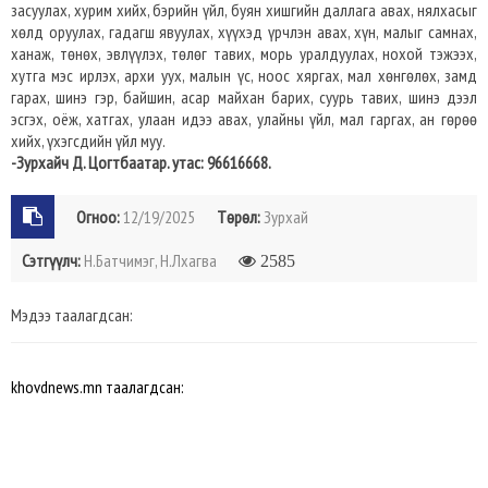
засуулах, хурим хийх, бэрийн үйл, буян хишгийн даллага авах, нялхасыг
хөлд оруулах, гадагш явуулах, хүүхэд үрчлэн авах, хүн, малыг самнах,
ханаж, төнөх, эвлүүлэх, төлөг тавих, морь уралдуулах, нохой тэжээх,
хутга мэс ирлэх, архи уух, малын үс, ноос хяргах, мал хөнгөлөх, замд
гарах, шинэ гэр, байшин, асар майхан барих, суурь тавих, шинэ дээл
эсгэх, оёж, хатгах, улаан идээ авах, улайны үйл, мал гаргах, ан гөрөө
хийх, үхэгсдийн үйл муу.
-Зурхайч Д. Цогтбаатар. утас: 96616668.
Огноо:
12/19/2025
Төрөл:
Зурхай
Сэтгүүлч:
Н.Батчимэг, Н.Лхагва
2585
Мэдээ таалагдсан:
khovdnews.mn таалагдсан: