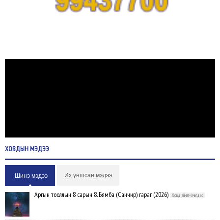
ХОВДЫН
МЭДЭЭ
Их уншсан мэдээ
Шинэ мэдээ
Аргын тооллын 8 сарын 8. Бямба (Санчир) гараг (2026)
Ховд аймаг-Өчигдөр