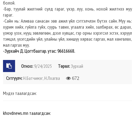
болой.
-Бар, туулай жилтний сүлд гараг, үхэр, луу, хонь, нохой жилтнээ муу
гараг.
-Сайн нь: Аливаа санасан зөв ажил үйл сэтгэлчлэн бүтэх сайн. Муу нь:
хурим хийх, гуйлга гуйх, суурь тавих, угаалга хийх, залбирах, өс дарах,
үзмэр үзэх, нууц зөвлөгөөн, дээл хувцас, гэр орны хэрэгсэл эсгэх, хэрүүл
тэмцэл, үхэгсдийн үйл, улайны үйл, хиншүү хярвас гаргах, мал хөнгөлөх,
мал гаргах муу.
-Зурхайч Д. Цогтбаатар. утас: 96616668.
Огноо:
9/24/2025
Төрөл:
Зурхай
Сэтгүүлч:
Н.Батчимэг, Н.Лхагва
672
Мэдээ таалагдсан:
khovdnews.mn таалагдсан: