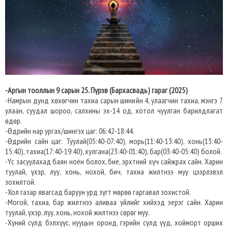
-Аргын тооллын 9 сарын 25. Пүрэв (Бархасвадь) гараг (2025)
-Намрын дунд хөхөгчин тахиа сарын шинийн 4, улаагчин тахиа, мэнгэ 7
улаан, суудал шороо, салхины эх-14 од, хотол чуулган барилдлагат
өдөр.
-Өдрийн нар ургах/шингэх цаг: 06:42-18:44.
-Өдрийн сайн цаг: Туулай(05:40-07:40), морь(11:40-13:40), хонь(13:40-
15:40), тахиа(17:40-19:40), хулгана(23:40-01:40), бар(03:40-05:40) болой.
-Үс засуулахад баян ноён болох, бие, эрхтний хүч сайжрах сайн. Харин
туулай, үхэр, луу, хонь, нохой, бич, тахиа жилтнээ муу цээрлэвэл
зохилтой.
-Хол газар явагсад баруун урд зүгт мөрөө гаргавал зохистой.
-Могой, тахиа, бар жилтнээ аливаа үйлийг хийхэд эерэг сайн. Харин
туулай, үхэр, луу, хонь, нохой жилтнээ сөрөг муу.
-Хүний сүлд бэлхүүс, нууцын оронд, гэрийн сүлд үүд, хойморт орших