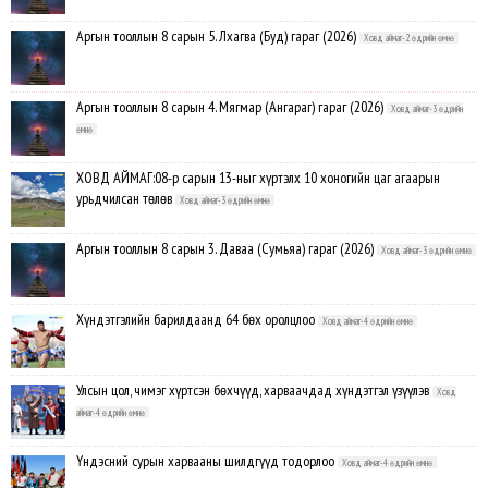
Аргын тооллын 8 сарын 5. Лхагва (Буд) гараг (2026)
Ховд аймаг-2 өдрийн өмнө
Аргын тооллын 8 сарын 4. Мягмар (Ангараг) гараг (2026)
Ховд аймаг-3 өдрийн
өмнө
ХОВД АЙМАГ:08-р сарын 13-ныг хүртэлх 10 хоногийн цаг агаарын
урьдчилсан төлөв
Ховд аймаг-3 өдрийн өмнө
Аргын тооллын 8 сарын 3. Даваа (Сумьяа) гараг (2026)
Ховд аймаг-3 өдрийн өмнө
Хүндэтгэлийн барилдаанд 64 бөх оролцлоо
Ховд аймаг-4 өдрийн өмнө
Улсын цол, чимэг хүртсэн бөхчүүд, харваачдад хүндэтгэл үзүүлэв
Ховд
аймаг-4 өдрийн өмнө
Үндэсний сурын харвааны шилдгүүд тодорлоо
Ховд аймаг-4 өдрийн өмнө