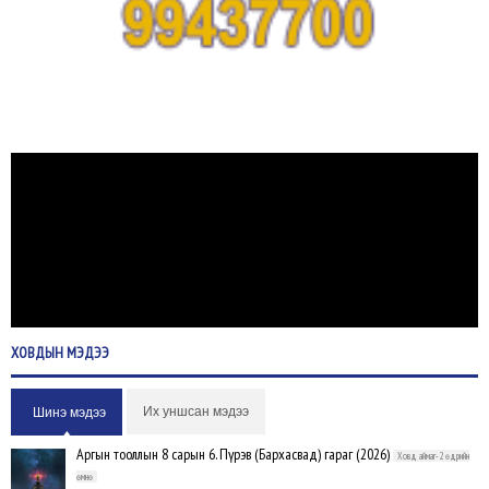
ХОВДЫН
МЭДЭЭ
Их уншсан мэдээ
Шинэ мэдээ
Аргын тооллын 8 сарын 6. Пүрэв (Бархасвад) гараг (2026)
Ховд аймаг-2 өдрийн
өмнө