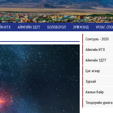
ЙН ИТХ
АЙМГИЙН ЗДТГ
БОЛОВСРОЛ
ЭРҮҮЛ МЭНД
УРЛАГ, СП
Сонгууль - 2020
Аймгийн ИТХ
Аймгийн ЗДТГ
Цаг агаар
Зурхай
Ажлын байр
Тендерийн урилга