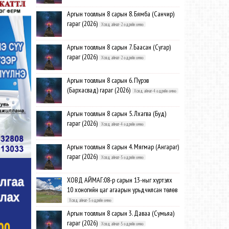
Аргын тооллын 8 сарын 8. Бямба (Санчир)
гараг (2026)
Ховд аймаг-2 өдрийн өмнө
Аргын тооллын 8 сарын 7. Баасан (Сугар)
гараг (2026)
Ховд аймаг-2 өдрийн өмнө
Аргын тооллын 8 сарын 6. Пүрэв
(Бархасвад) гараг (2026)
Ховд аймаг-4 өдрийн өмнө
Аргын тооллын 8 сарын 5. Лхагва (Буд)
гараг (2026)
Ховд аймаг-4 өдрийн өмнө
Аргын тооллын 8 сарын 4. Мягмар (Ангараг)
гараг (2026)
Ховд аймаг-5 өдрийн өмнө
ХОВД АЙМАГ:08-р сарын 13-ныг хүртэлх
10 хоногийн цаг агаарын урьдчилсан төлөв
Ховд аймаг-5 өдрийн өмнө
Аргын тооллын 8 сарын 3. Даваа (Сумьяа)
гараг (2026)
Ховд аймаг-5 өдрийн өмнө