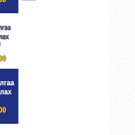
Хүндэтгэлийн барилдаанд 64 бөх оролцлоо
Ховд аймаг-8/3/2026
Улсын цол, чимэг хүртсэн бөхчүүд,
харваачдад хүндэтгэл үзүүлэв
Ховд
аймаг-8/2/2026
Үндэсний сурын харвааны шилдгүүд
тодорлоо
Ховд аймаг-8/2/2026
Ахмад бөхчүүд, харваачид, уяачдад
хүндэтгэл үзүүллээ
Ховд аймаг-8/2/2026
Шагайн харвааны шилдгүүд тодорлоо
Ховд
аймаг-8/2/2026
Өсвөрийн барилдаанд 32 бөх оролцов
Ховд
аймаг-8/2/2026
Аргын тооллын 8 сарын 2. Ням (Адьяа)
гараг (2026)
Ховд аймаг-8/2/2026