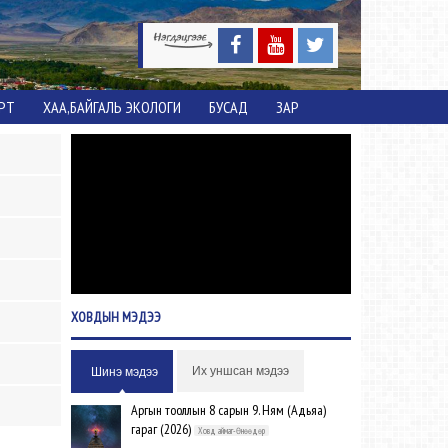
ОРТ
ХАА,БАЙГАЛЬ ЭКОЛОГИ
БУСАД
ЗАР
ХОВДЫН
МЭДЭЭ
Их уншсан мэдээ
Шинэ мэдээ
Аргын тооллын 8 сарын 9. Ням (Адьяа)
гараг (2026)
Ховд аймаг-Өнөөдөр