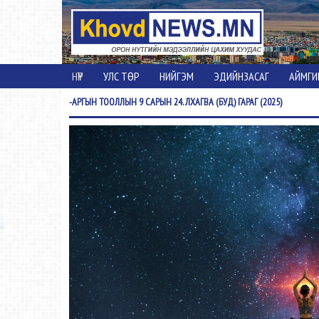
НҮҮР
УЛС ТӨР
НИЙГЭМ
ЭДИЙНЗАСАГ
АЙМГИ
-АРГЫН
ТООЛЛЫН 9 САРЫН 24. ЛХАГВА (БУД) ГАРАГ (2025)