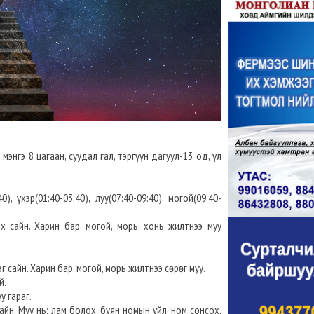
энгэ 8 цагаан, суудал гал, тэргүүн дагуул-13 од, үл
), үхэр(01:40-03:40), луу(07:40-09:40), могой(09:40-
х сайн. Харин бар, могой, морь, хонь жилтнээ муу
эг сайн. Харин бар, могой, морь жилтнээ сөрөг муу.
й.
у гараг.
айн. Муу нь: лам болох, буян номын үйл, ном сонсох,