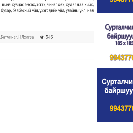
, шинэ хувцас өмсөх, эсгэх, чимэг оёх, худалдаа хийх,
, бузар, бэлбэсний үйл, үхэгсдийн үйл, улайны үйл, мал
.Батчимэг, Н.Лхагва
546