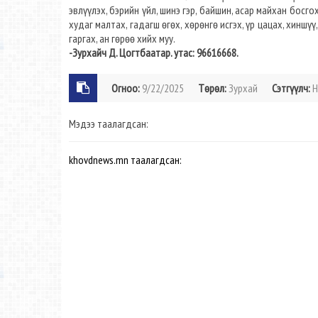
эвлүүлэх, бэрийн үйл, шинэ гэр, байшин, асар майхан босгох
худаг малтах, гадагш өгөх, хөрөнгө исгэх, үр цацах, хиншүү
гаргах, ан гөрөө хийх муу.
-Зурхайч Д. Цогтбаатар. утас: 96616668.
Огноо:
9/22/2025
Төрөл:
Зурхай
Сэтгүүлч:
Н
Мэдээ таалагдсан:
khovdnews.mn таалагдсан: