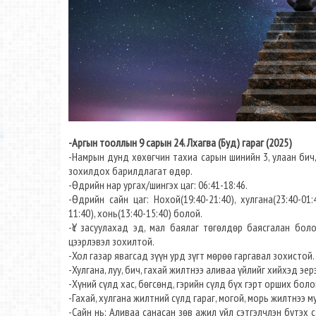
-Аргын тооллын 9 сарын 24. Лхагва (Буд) гараг (2025)
-Намрын дунд хөхөгчин тахиа сарын шинийн 3, улаан бич, м
зохилдох барилдлагат өдөр.
-Өдрийн нар ургах/шингэх цаг: 06:41-18:46.
-Өдрийн сайн цаг: Нохой(19:40-21:40), хулгана(23:40-01:40
11:40), хонь(13:40-15:40) болой.
-Үс засуулахад эд, мал баялаг төгөлдөр баясгалан боло
цээрлэвэл зохилтой.
-Хол газар явагсад зүүн урд зүгт мөрөө гаргавал зохистой.
-Хулгана, луу, бич, гахай жилтнээ аливаа үйлийг хийхэд эер
-Хүний сүлд хас, бөгсөнд, гэрийн сүлд бүх гэрт орших боло
-Гахай, хулгана жилтний сүлд гараг, могой, морь жилтнээ му
-Сайн нь: Аливаа санасан зөв ажил үйл сэтгэлчлэн бүтэх с