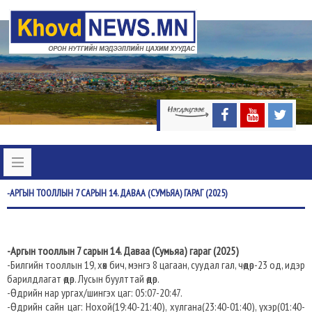
-АРГЫН
ТООЛЛЫН 7 САРЫН 14. ДАВАА (СУМЬЯА) ГАРАГ (2025)
-Аргын тооллын 7 сарын 14. Даваа (Сумьяа) гараг (2025)
-Билгийн тооллын 19, хөх бич, мэнгэ 8 цагаан, суудал гал, чөдөр-23 од, идэр
барилдлагат өдөр. Лусын буулттай өдөр.
-Өдрийн нар ургах/шингэх цаг: 05:07-20:47.​
-Өдрийн сайн цаг: Нохой(19:40-21:40), хулгана(23:40-01:40), үхэр(01:40-