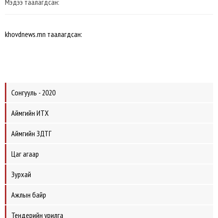
Мэдээ таалагдсан:
khovdnews.mn таалагдсан:
Сонгууль - 2020
Аймгийн ИТХ
Аймгийн ЗДТГ
Цаг агаар
Зурхай
Ажлын байр
Тендерийн урилга