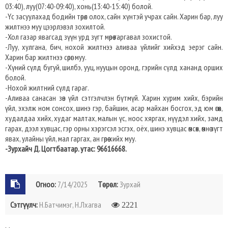
03:40), луу(07:40-09:40), хонь(13:40-15:40) болой.
-Үс засуулахад бодийн төрөл олох, сайн хүнтэй учрах сайн. Харин бар, луу
жилтнээ муу цээрлэвэл зохилтой.
-Хол газар явагсад зүүн урд зүгт мөрөө гаргавал зохистой.
-Луу, хулгана, бич, нохой жилтнээ аливаа үйлийг хийхэд эерэг сайн.
Харин бар жилтнээ сөрөг муу.
-Хүний сүлд бугуй, шилбэ, ууц, нууцын оронд, гэрийн сүлд хананд орших
болой.
-Нохой жилтний сүлд гараг.
-Аливаа санасан зөв үйл сэтгэлчлэн бүтмүй. Харин хурим хийх, бэрийн
үйл, эхэлж ном сонсох, шинэ гэр, байшин, асар майхан босгох, эд юм өгөх,
худалдаа хийх, худаг малтах, малын үс, ноос хяргах, нүүдэл хийх, замд
гарах, дээл хувцас, гэр орны хэрэгсэл эсгэх, оёх, шинэ хувцас өмсөх, өмнө зүгт
явах, улайны үйл, мал гаргах, ан гөрөө хийх муу.
-Зурхайч Д. Цогтбаатар. утас: 96616668.
Огноо:
7/14/2025
Төрөл:
Зурхай
Сэтгүүлч:
Н.Батчимэг, Н.Лхагва
2221