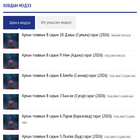
ХОВДЫН
МЭДЭЭ
Их уншсан мэдээ
Шинэ мэдээ
Аргын тооллын 8 сарын 10. Даваа (Сумьяа) гараг (2026)
Чандмань-Өнөөдөр
Аргын тооллын 8 сарын 9. Ням (Адьяа) гараг (2026)
Ховд аймаг-Өчигдөр
Аргын тооллын 8 сарын 8. Бямба (Санчир) гараг (2026)
Ховд аймаг-3 өдрийн өмнө
Аргын тооллын 8 сарын 7. Баасан (Сугар) гараг (2026)
Ховд аймаг-3 өдрийн өмнө
Аргын тооллын 8 сарын 6. Пүрэв (Бархасвад) гараг (2026)
Ховд аймаг-5 өдрийн
өмнө
Аргын тооллын 8 сарын 5. Лхагва (Буд) гараг (2026)
Ховд аймаг-5 өдрийн өмнө