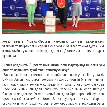
Ховд аймагт Монгол-Оросын харилцаа, хамтын ажиллагааны
уламжлалт найрамдлын сарын ажил эхэлж байгааг тохиолдуулан хэл
шинжлэлийн ухааны доктор, доцент Дэлэгнямын Нямааг урьж
ярилцлаа.
-Таныг Ховдынхон “Орос хэлний Нямаа” багш гэдгээр илүү таньдаг. Юуны
өмнө та өөрийнхээ тухай товч танилцуулна уу?
-Баярлалаа. Миний эзэмшсэн мэргэжлийн онцлог гэхүүдээ. Нэг удаа би
ОХУ-ын Алтайн хязгаарын Белокуриха хотод «Алтай-бидний нийтийн
гэр» олон улсын зохицуулах зөвлөлийн хуралд оролцож байхдаа:
Орос хэл миний амьдрал, талх гэж хэлснийг минь орос найзууд
бахархан ярьдаг юм. Үнэхээр миний амьдрал Орос оронтой, аугаа их
орос хэлтэй салшгүй холбоотой. Их сургуулиа ЗХУ-ын Дорнод
Сибирийн нийслэл Эрхүү хотод төгсөж орос хэл, утга зохиолын багш.