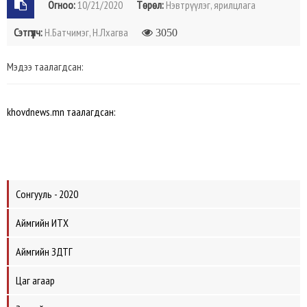
Огноо:
10/21/2020
Төрөл:
Нэвтрүүлэг, ярилцлага
Сэтгүүлч:
Н.Батчимэг, Н.Лхагва
3050
Мэдээ таалагдсан:
khovdnews.mn таалагдсан:
Сонгууль - 2020
Аймгийн ИТХ
Аймгийн ЗДТГ
Цаг агаар