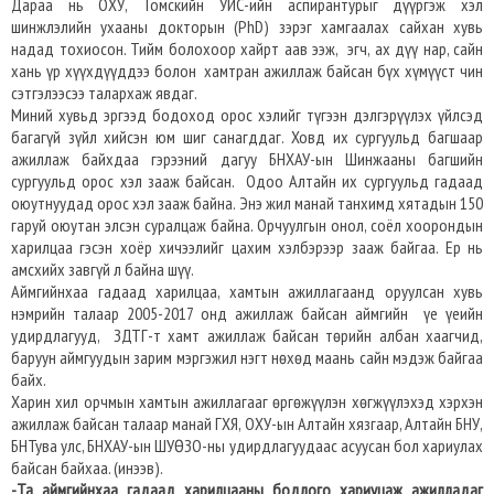
Дараа нь ОХУ, Томскийн УИС-ийн аспирантурыг дүүргэж хэл
шинжлэлийн ухааны докторын (PhD) зэрэг хамгаалах сайхан хувь
надад тохиосон. Тийм болохоор хайрт аав ээж, эгч, ах дүү нар, сайн
хань үр хүүхдүүддээ болон хамтран ажиллаж байсан бүх хүмүүст чин
сэтгэлээсээ талархаж явдаг.
Миний хувьд эргээд бодоход орос хэлийг түгээн дэлгэрүүлэх үйлсэд
багагүй зүйл хийсэн юм шиг санагддаг. Ховд их сургуульд багшаар
ажиллаж байхдаа гэрээний дагуу БНХАУ-ын Шинжааны багшийн
сургуульд орос хэл зааж байсан. Одоо Алтайн их сургуульд гадаад
оюутнуудад орос хэл зааж байна. Энэ жил манай танхимд хятадын 150
гаруй оюутан элсэн суралцаж байна. Орчуулгын онол, соёл хоорондын
харилцаа гэсэн хоёр хичээлийг цахим хэлбэрээр зааж байгаа. Ер нь
амсхийх завгүй л байна шүү.
Аймгийнхаа гадаад харилцаа, хамтын ажиллагаанд оруулсан хувь
нэмрийн талаар 2005-2017 онд ажиллаж байсан аймгийн үе үеийн
удирдлагууд, ЗДТГ-т хамт ажиллаж байсан төрийн албан хаагчид,
баруун аймгуудын зарим мэргэжил нэгт нөхөд маань сайн мэдэж байгаа
байх.
Харин хил орчмын хамтын ажиллагааг өргөжүүлэн хөгжүүлэхэд хэрхэн
ажиллаж байсан талаар манай ГХЯ, ОХУ-ын Алтайн хязгаар, Алтайн БНУ,
БНТува улс, БНХАУ-ын ШУӨЗО-ны удирдлагуудаас асуусан бол хариулах
байсан байхаа. (инээв).
-Та аймгийнхаа гадаад харилцааны бодлого хариуцаж ажилладаг