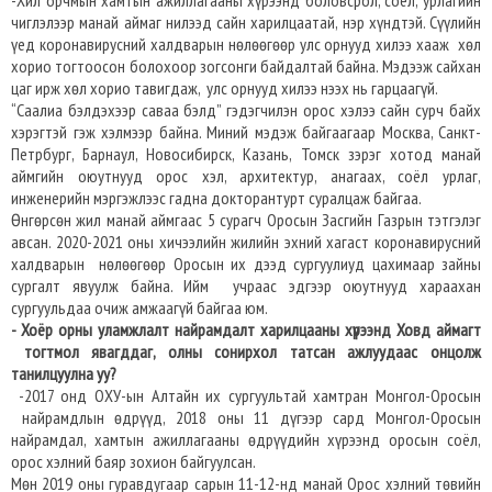
-Хил орчмын хамтын ажиллагааны хүрээнд боловсрол, соёл, урлагийн
чиглэлээр манай аймаг нилээд сайн харилцаатай, нэр хүндтэй. Сүүлийн
үед коронавирусний халдварын нөлөөгөөр улс орнууд хилээ хааж хөл
хорио тогтоосон болохоор зогсонги байдалтай байна. Мэдээж сайхан
цаг ирж хөл хорио тавигдаж, улс орнууд хилээ нээх нь гарцаагүй.
“Саалиа бэлдэхээр саваа бэлд” гэдэгчилэн орос хэлээ сайн сурч байх
хэрэгтэй гэж хэлмээр байна. Миний мэдэж байгаагаар Москва, Санкт-
Петрбург, Барнаул, Новосибирск, Казань, Томск зэрэг хотод манай
аймгийн оюутнууд орос хэл, архитектур, анагаах, соёл урлаг,
инженерийн мэргэжлээс гадна докторантурт суралцаж байгаа.
Өнгөрсөн жил манай аймгаас 5 сурагч Оросын Засгийн Газрын тэтгэлэг
авсан. 2020-2021 оны хичээлийн жилийн эхний хагаст коронавирусний
халдварын нөлөөгөөр Оросын их дээд сургуулиуд цахимаар зайны
сургалт явуулж байна. Ийм учраас эдгээр оюутнууд хараахан
сургуульдаа очиж амжаагүй байгаа юм.
- Хоёр орны уламжлалт найрамдалт харилцааны хүрээнд Ховд аймагт
тогтмол явагддаг, олны сонирхол татсан ажлуудаас онцолж
танилцуулна уу?
-2017 онд ОХУ-ын Алтайн их сургуультай хамтран Монгол-Оросын
найрамдлын өдрүүд, 2018 оны 11 дүгээр сард Монгол-Оросын
найрамдал, хамтын ажиллагааны өдрүүдийн хүрээнд оросын соёл,
орос хэлний баяр зохион байгуулсан.
Мөн 2019 оны гуравдугаар сарын 11-12-нд манай Орос хэлний төвийн