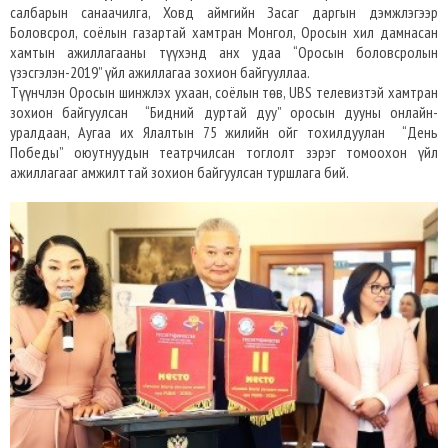
салбарын санаачилга, Ховд аймгийн Засаг даргын дэмжлэгээр
Боловсрол, соёлын газартай хамтран Монгол, Оросын хил дамнасан
хамтын ажиллагааны түүхэнд анх удаа “Оросын боловсролын
үзэсгэлэн-2019” үйл ажиллагаа зохион байгууллаа.
Түүнчлэн Оросын шинжлэх ухаан, соёлын төв, UBS телевизтэй хамтран
зохион байгуулсан “Бидний дуртай дуу” оросын дууны онлайн-
уралдаан, Аугаа их Ялалтын 75 жилийн ойг тохилдуулан “День
Победы” оюутнуудын театрчилсан тоглолт зэрэг томоохон үйл
ажиллагааг амжилттай зохион байгуулсан туршлага бий.