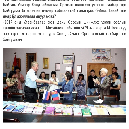
байсан. Улмаар Ховд аймагтаа Оросын шинжлэх ухааны салбар төв
байгуулах болсон нь үнэхээр сайшаалтай санагдаж байна. Танай төв
ямар үйл ажиллагаа явуулах вэ?
-2017 онд Улаанбаатар хот дахь Оросын Шинжлэх ухаан соёлын
төвийн захирал асан Е.Г. Михайлов, аймгийн БСУГ-ын дарга М.Пүрэвхүү
нар гэрээнд гарын үсэг зурж Ховд аймагт Орос хэлний салбар төв
байгуулсан.