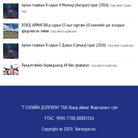
Аргын тооллын 8 сарын 4. Мягмар (Ангараг) гараг (2026)
Ховд аймаг-4 өдрийн
өмнө
ХОВД АЙМАГ:08-р сарын 13-ныг хүртэлх 10 хоногийн цаг агаарын
урьдчилсан төлөв
Ховд аймаг-4 өдрийн өмнө
Аргын тооллын 8 сарын 3. Даваа (Сумьяа) гараг (2026)
Ховд аймаг-4 өдрийн өмнө
Хүндэтгэлийн барилдаанд 64 бөх оролцлоо
Ховд аймаг-4 өдрийн өмнө
Улсын цол, чимэг хүртсэн бөхчүүд, харваачдад хүндэтгэл үзүүлэв
Ховд
аймаг-5 өдрийн өмнө
Үндэсний сурын харвааны шилдгүүд тодорлоо
Ховд аймаг-5 өдрийн өмнө
"ТЭЭЛИЙН ДОЛГИОН" ТББ Ховд аймаг Жаргалант сум
УТАС: 9943-7700, 88885516
Ахмад бөхчүүд, харваачид, уяачдад хүндэтгэл үзүүллээ
Ховд аймаг-5 өдрийн
Copyright © 2019, Хөгжүүлсэн
өмнө