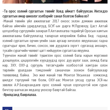
-Та орос хэлний сургалтын төвийг Ховд аймагт байгуулсан. Ингэхдээ
сургалтын ямар шинэлэг хэлбэрийг санал болгож байна вэ?
-Манай төвийн үйл ажиллагааг 2017 оноос эхлэн дэмжин ажиллаж
байгаа аймгийн удирдлагууд, БСУГ-ын дарга М.Пүрэвхүү, Цаст Алтай
цогцолбор сургуулийн захирал П.Алтанлхагва төдийгүй Оросын хамтын
ажиллагааны байгууллагад талархал илэрхийлж байна. Бид гадаад
хэлний сургалтын орчин үеийн заах аргаар хичээлээ явуулахаас гадна
сурагчдыг ярих, бичих, сонсох, зөв дуудлага зэрэгт сургахад анхаарч,
тухайн сурагчийн чөлөөт цагт нийцүүлэн сургалтаа явуулна.
Түүнчлэн манай төвийг түшиглэн орос хэлний багш нарын мэргэжил
дээшлүүлэх, цэцэрлэгийн хүүхдүүдэд орос дуу шүлэг заах, ахмад багш
нар, ЗХУ, ОХУ-д сургууль төгсөгчдийн холбоотой хамтран олон
төрлийн уралдаан тэмцээнийг санаачлан зохион байгуулахаар
төлөвлөөд байна. Энэ жил манай төв Монгол Улсынхаа хэмжээнд
шилдэг тэргүүний төв болж, ОХУ-аас Монгол улсад суугаа ЭСЯ-ны
зөвлөх А.Р.Базархандаев орос хэлний чухал хэрэгцээтэй ном сурах
бичгээр шагнасан явдалд үнэхээр баяртай байгаа.
-Ярилцсанд баярлалаа.