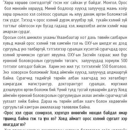
“Хөрш хөршөө сонгодоггүй” гэсэн нэг сайхан үг байдаг. Монгол, Орос
бол мөнхийн хөршүүд. Миний бодлоор хүүхэд залуучууд маань хоёр
хөрш орныхоо хэл соёлоос суралцах нь илүү дөхөм, өргөн боломжтой
гэж үздэг. Тэгээд ч орос хэлний дүрэм, өгүүлбэр зүй, тухайн хэлний зүй
тогтлыг ойлгосон хүн бусад гадаад хэл, жишээлбэл англи хэлийг маш
амархан сурдаг.
Оросын соёл, шинжлэх ухааны Улаанбаатар хот дахь төвийн салбарын
хувьд манай орос хэлний төв хамгийн гол нь ОХУ-ын шилдэг их дээд
сургуульд үнэ төлбөргүй, тэтгэлэгээр суралцах хүсэлтэй сурагчдад орос
хэлний эрчимжсэн сургалт явуулна. ОХУ-ын Засгийн газраас жил бүр
ерөнхий боловсролын сургуулийн төгсөгч, залуучуудад зориулж 500
тэтгэлэг олгодог байсан. Харин энэ жил тус тэтгэлэгийг 550 болголоо.
Энэ ховорхон боломжийг Ховд аймгийн хүүхэд, залуучууд алдмааргүй
байна. Сурагчид төдийгүй төрийн албан хаагчдад энэ хөтөлбөрт
хамрагдаж магистрантур, докторантурт суралцах, мэргэжил
дээшлүүлэх өргөн боломж бий. Үүний тулд тусгай хуваарийн дагуу Ховд
аймгийн ерөнхий боловсролын сургуулиудын ахлах ангийн сурагчидтай
уулзалт хийж байна. Дараа нь төрийн албан хаагч болон хөдөөгийн
сургуультай хамтран ажиллахаар төлөвлөж байна.
-Орос хэл сурах сонирхол, хэрэгцээ өнөөгийн нөхцөл байдал ямар
түвшинд байна гэж та үзэх вэ? Ховд аймагт орос хэлний сургалт хэр
явагддаг вэ?