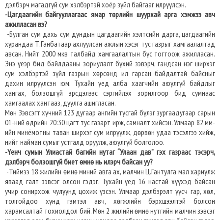
дэлбэрч магадгүй сум хэлбэртэй хоёр зүйл байгааг илрүүлсэн.
-Цагдаагийн байгууллагаас ямар төрлийн шуурхай арга хэмжээ авч
ажилласан вэ?
-Булган сум дахь сум дундын цагдаагийн хэлтсийн дарга, цагдаагийн
хурандаа Т.Ганбатаар ахлуулсан ажлын хэсэг тус газрыг хамгаалалтад
авсан. Нийт 2000 мкв талбайд хамгаалалтын бүс тогтоож ажилласан.
Энэ үеэр бид байлдааны зориулалт бүхий зэвэрч, гандсан нэг ширхэг
сум хэлбэртэй зүйл газрын хөрсөнд ил гарсан байдалтай байсныг
дахин илрүүлсэн юм. Тухайн үед алба хаагчийн аюулгүй байдлыг
хангах, болзошгүй эрсдэлээс сэргийлэх зорилгоор бид сумнаас
хамгаалах хантааз, дуулга ашигласан.
Мөн Зэвсэгт хүчний 123 дугаар ангийн тусгай бүлэг зургаадугаар сарын
01-ний өдрийн 20:30 цагт тус газарт ирж, самналт хийсэн. Улмаар 82 мм-
ийн минёмотны таван ширхэг сум илрүүлж, дөрвөн удаа тэсэлгээ хийж,
нийт найман сумыг устгалд оруулж, аюулгүй болголоо.
-Үенч сумын Улиастай багийн нутаг “Улаан дав” гэх газраас тэсэрч,
дэлбэрч болзошгүй биет өмнө нь илэрч байсан уу?
-Тиймээ 18 жилийн өмнө миний авга ах, малчин Ц.Гантулга мал хариулж
яваад галт зэвсэг олсон гэдэг. Тухайн үед 16 настай хүүхэд байсан
учир сонирхож чулуунд цохиж үзсэн. Улмаар дэлбэрэлт үүсч гар, хөл,
толгойдоо хүнд гэмтэл авч, хөгжлийн бэрхшээлтэй болсон
харамсалтай тохиолдол бий. Мөн 2 жилийн өмнө нутгийн малчин зэвсэг