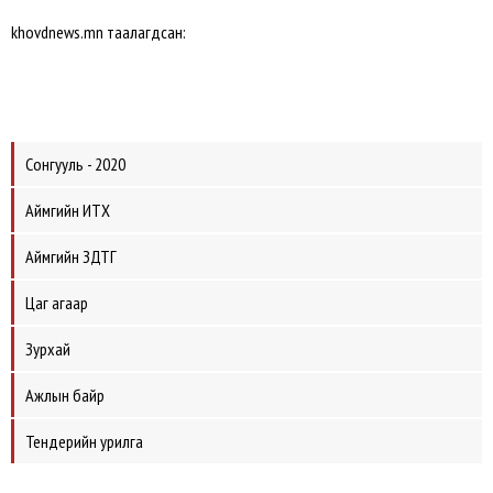
khovdnews.mn таалагдсан:
Сонгууль - 2020
Аймгийн ИТХ
Аймгийн ЗДТГ
Цаг агаар
Зурхай
Ажлын байр
Тендерийн урилга