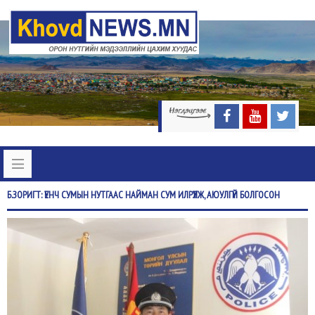
Б.ЗОРИГТ:
ҮЕНЧ СУМЫН НУТГААС НАЙМАН СУМ ИЛРҮҮЛЖ, АЮУЛГҮЙ БОЛГОСОН