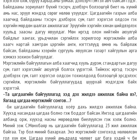
хэрэглэл олж, буруу харьцсаны улмаас дэлбэрч гэмтэл авч байсан гэдэг.
Байлдааны зориулалт бүхий тэсэрч, дэлбэрч болзошгүй биет нь хүний
амь нас, эрүүл мэндэд сөрөг нөлөө үзүүлдэг. Цагдаагийн газрын алба
хаагчид байлдааны тэсэрч дэлбэрэх сум, галт хэрэгсэл олдсон гэх
хэргийн мөрдөн шалгах ажиллагааг Эрүүгийн хэргийн хянан шийдвэрлэх
хуульд заасны дагуу явуулдаг. Мөн иргэд олон нийтийн аюулгүй
байдлыг хангах, урьдчилан сэргийлэх зорилгоор мэргэжлийн алба
хаагч нартай хамтран цэргийн анги, нэгтгэлүүд өмнө нь байрлаж
байсан, байлдааны хээрийн сургууль явуулсан газарт хайгуулын арга
хэмжээ зохион байгуулдаг.
Мэргэжлийн байгууллагын алба хаагчид хууль дүрэм, стандартын дагуу
сум, галт хэрэгслийг аюулгүй болгох үүрэгтэй. Тиймээс иргэд тэсэрч
дэлбэрэх сум, галт хэрэгсэл олдсон тохиолдолд болзошгүй эрсдэлээс
сэргийлж, мэргэжлийн байгууллагуудад шуурхай мэдэгдэж байх
хэрэгтэй.
-Та цагдаагийн байгууллагад хэд дэх жилдээ ажиллаж байна вэ?,
Яагаад цагдаа мэргэжлийг сонгов…?
-Би цагдаагийн байгууллагад хоёр дахь жилдээ ажиллаж байна.
Хүүхэд насандаа цагдаа болно гэж боддог байсан. Ингээд цагдаагийн
албанд орж, хүүхэд насны мөрөөдлөө биелүүлсэн гэж хэлж болно.
Миний ээж С.Мөнхбаяр нь цагдаагийн байгууллагад 23 жил ажиллаж
байгаа. Тэр бол миний бахархал. Энэ мэргэжлийг сонгоход нөлөөлсөн
гол хүн юм. Цагдаа хүний амьдралд чөлөөт цаг бага хэдий ч би