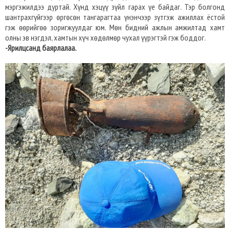
мэргэжилдээ дуртай. Хүнд хэцүү зүйл гарах үе байдаг. Тэр болгонд
шантрахгүйгээр өргөсөн тангарагтаа үнэнчээр зүтгэж ажиллах ёстой
гэж өөрийгөө зоригжуулдаг юм. Мөн бидний ажлын амжилтад хамт
олны эв нэгдэл, хамтын хүч хөдөлмөр чухал үүрэгтэй гэж боддог.
-Ярилцсанд баярлалаа.