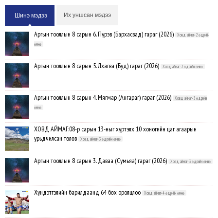
Их уншсан мэдээ
Шинэ мэдээ
Аргын тооллын 8 сарын 6. Пүрэв (Бархасвад) гараг (2026)
Ховд аймаг-2 өдрийн
өмнө
Аргын тооллын 8 сарын 5. Лхагва (Буд) гараг (2026)
Ховд аймаг-2 өдрийн өмнө
Аргын тооллын 8 сарын 4. Мягмар (Ангараг) гараг (2026)
Ховд аймаг-3 өдрийн
өмнө
ХОВД АЙМАГ:08-р сарын 13-ныг хүртэлх 10 хоногийн цаг агаарын
урьдчилсан төлөв
Ховд аймаг-3 өдрийн өмнө
Аргын тооллын 8 сарын 3. Даваа (Сумьяа) гараг (2026)
Ховд аймаг-3 өдрийн өмнө
Хүндэтгэлийн барилдаанд 64 бөх оролцлоо
Ховд аймаг-4 өдрийн өмнө