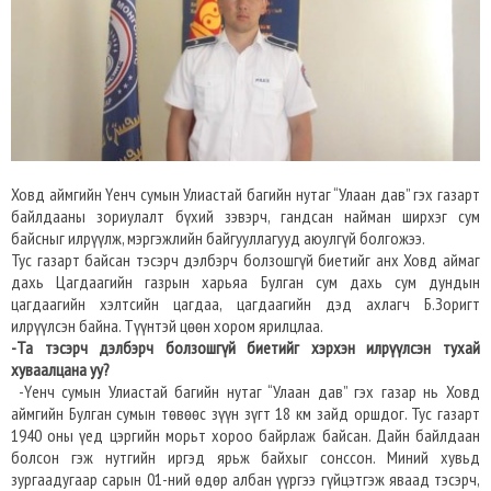
Ховд аймгийн Үенч сумын Улиастай багийн нутаг “Улаан дав” гэх газарт
байлдааны зориулалт бүхий зэвэрч, гандсан найман ширхэг сум
байсныг илрүүлж, мэргэжлийн байгууллагууд аюулгүй болгожээ.
Тус газарт байсан тэсэрч дэлбэрч болзошгүй биетийг анх Ховд аймаг
дахь Цагдаагийн газрын харьяа Булган сум дахь сум дундын
цагдаагийн хэлтсийн цагдаа, цагдаагийн дэд ахлагч Б.Зоригт
илрүүлсэн байна. Түүнтэй цөөн хором ярилцлаа.
-Та тэсэрч дэлбэрч болзошгүй биетийг хэрхэн илрүүлсэн тухай
хуваалцана уу?
-Үенч сумын Улиастай багийн нутаг “Улаан дав” гэх газар нь Ховд
аймгийн Булган сумын төвөөс зүүн зүгт 18 км зайд оршдог. Тус газарт
1940 оны үед цэргийн морьт хороо байрлаж байсан. Дайн байлдаан
болсон гэж нутгийн иргэд ярьж байхыг сонссон. Миний хувьд
зургаадугаар сарын 01-ний өдөр албан үүргээ гүйцэтгэж яваад тэсэрч,