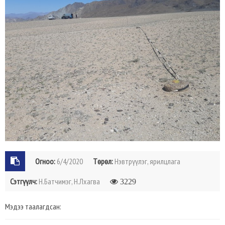
Огноо:
6/4/2020
Төрөл:
Нэвтрүүлэг, ярилцлага
Сэтгүүлч:
Н.Батчимэг, Н.Лхагва
3229
Мэдээ таалагдсан: