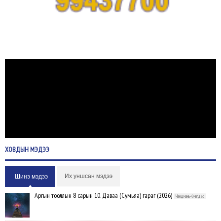
ХОВДЫН
МЭДЭЭ
Их уншсан мэдээ
Шинэ мэдээ
Аргын тооллын 8 сарын 10. Даваа (Сумьяа) гараг (2026)
Чандмань-Өчигдөр