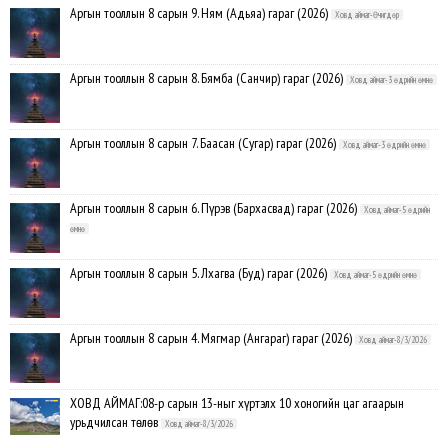
Аргын тооллын 8 сарын 9. Ням (Адьяа) гараг (2026)
Ховд аймаг-Өчигдөр
Аргын тооллын 8 сарын 8. Бямба (Санчир) гараг (2026)
Ховд аймаг-3 өдрийн өмнө
Аргын тооллын 8 сарын 7. Баасан (Сугар) гараг (2026)
Ховд аймаг-3 өдрийн өмнө
Аргын тооллын 8 сарын 6. Пүрэв (Бархасвад) гараг (2026)
Ховд аймаг-5 өдрийн
өмнө
Аргын тооллын 8 сарын 5. Лхагва (Буд) гараг (2026)
Ховд аймаг-5 өдрийн өмнө
Аргын тооллын 8 сарын 4. Мягмар (Ангараг) гараг (2026)
Ховд аймаг-8/3/2026
ХОВД АЙМАГ:08-р сарын 13-ныг хүртэлх 10 хоногийн цаг агаарын
урьдчилсан төлөв
Ховд аймаг-8/3/2026