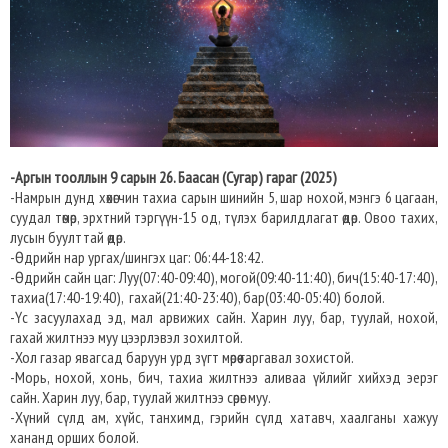
-Аргын тооллын 9 сарын 26. Баасан (Сугар) гараг (2025)
-Намрын дунд хөхөгчин тахиа сарын шинийн 5, шар нохой, мэнгэ 6 цагаан,
суудал төмөр, эрхтний тэргүүн-15 од, түлэх барилдлагат өдөр. Овоо тахих,
лусын буулттай өдөр.
-Өдрийн нар ургах/шингэх цаг: 06:44-18:42.
-Өдрийн сайн цаг: Луу(07:40-09:40), могой(09:40-11:40), бич(15:40-17:40),
тахиа(17:40-19:40), гахай(21:40-23:40), бар(03:40-05:40) болой.
-Үс засуулахад эд, мал арвижих сайн. Харин луу, бар, туулай, нохой,
гахай жилтнээ муу цээрлэвэл зохилтой.
-Хол газар явагсад баруун урд зүгт мөрөө гаргавал зохистой.
-Морь, нохой, хонь, бич, тахиа жилтнээ аливаа үйлийг хийхэд эерэг
сайн. Харин луу, бар, туулай жилтнээ сөрөг муу.
-Хүний сүлд ам, хүйс, танхимд, гэрийн сүлд хатавч, хаалганы хажуу
хананд орших болой.