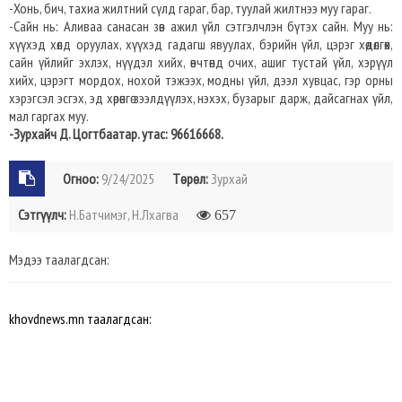
-Хонь, бич, тахиа жилтний сүлд гараг, бар, туулай жилтнээ муу гараг.
-Сайн нь: Аливаа санасан зөв ажил үйл сэтгэлчлэн бүтэх сайн. Муу нь:
хүүхэд хөлд оруулах, хүүхэд гадагш явуулах, бэрийн үйл, цэрэг хөдөлгөх,
сайн үйлийг эхлэх, нүүдэл хийх, өвчтөнд очих, ашиг тустай үйл, хэрүүл
хийх, цэрэгт мордох, нохой тэжээх, модны үйл, дээл хувцас, гэр орны
хэрэгсэл эсгэх, эд хөрөнгө зээлдүүлэх, нэхэх, бузарыг дарж, дайсагнах үйл,
мал гаргах муу.
-Зурхайч Д. Цогтбаатар. утас: 96616668.
Огноо:
9/24/2025
Төрөл:
Зурхай
Сэтгүүлч:
Н.Батчимэг, Н.Лхагва
657
Мэдээ таалагдсан:
khovdnews.mn таалагдсан: