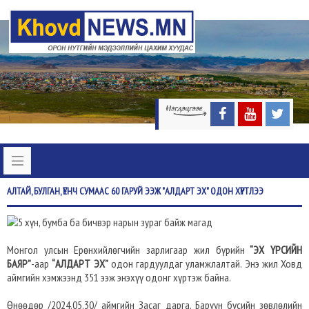
АЛТАЙ,
БУЛГАН, ҮЕНЧ СУМААС 60 ГАРУЙ ЭЭЖ "АЛДАРТ ЭХ" ОДОН ХҮРТЛЭЭ
Монгол улсын Ерөнхийлөгчийн зарлигаар жил бүрийн
“ЭХ ҮРСИЙН
БАЯР”
-аар
“АЛДАРТ ЭХ”
одон гардуулдаг уламжлалтай. Энэ жил Ховд
аймгийн хэмжээнд 351 ээж энэхүү одонг хүртэж байна.
Өнөөдөр /2024.05.30/ аймгийн Засаг дарга, Баруун бүсийн зөвлөлийн