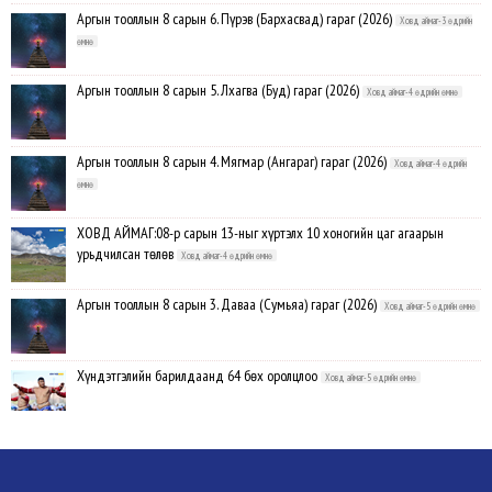
Аргын тооллын 8 сарын 6. Пүрэв (Бархасвад) гараг (2026)
Ховд аймаг-3 өдрийн
өмнө
Аргын тооллын 8 сарын 5. Лхагва (Буд) гараг (2026)
Ховд аймаг-4 өдрийн өмнө
Аргын тооллын 8 сарын 4. Мягмар (Ангараг) гараг (2026)
Ховд аймаг-4 өдрийн
өмнө
ХОВД АЙМАГ:08-р сарын 13-ныг хүртэлх 10 хоногийн цаг агаарын
урьдчилсан төлөв
Ховд аймаг-4 өдрийн өмнө
Аргын тооллын 8 сарын 3. Даваа (Сумьяа) гараг (2026)
Ховд аймаг-5 өдрийн өмнө
Хүндэтгэлийн барилдаанд 64 бөх оролцлоо
Ховд аймаг-5 өдрийн өмнө
Улсын цол, чимэг хүртсэн бөхчүүд, харваачдад хүндэтгэл үзүүлэв
Ховд
аймаг-5 өдрийн өмнө