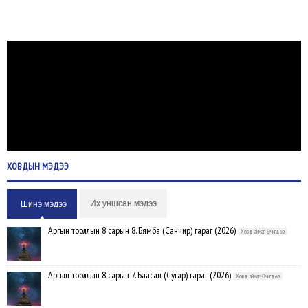
ХОВДЫН
МЭДЭЭ
Их уншсан мэдээ
Шинэ мэдээ
Аргын тооллын 8 сарын 8. Бямба (Санчир) гараг (2026)
Ховд аймаг-Өчигдөр
Аргын тооллын 8 сарын 7. Баасан (Сугар) гараг (2026)
Ховд аймаг-Өчигдөр