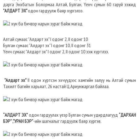
дарга Энхбатын Болормаа Алтай, Булган, Үенч сумын 60 гаруй ээжид
"АЛДАРТ ЭХ"
одон гардуулж баяр хүргэлээ.
Алтай сумаас "Алдарт эх" I одонг 2, II одонг 10
Булган сумаас "Алдарт эх" I одонг 10, II одонг 31
Үенч сумаас "Алдарт эх" I одонг 2, II одонг 10 ээж хүртлээ.
"Алдарт эх"
II одон хүртсэн эхчүүдээс хамгийн залуу нь Алтай сумын
Тахилт багийн харьяат, 26 настай Ц.Ариунжаргал байлаа.
“АЛДАРТ ЭХ”
одон гардуулах үеэр Булган сумын удирдлагууд
“ДАРХАН
БЭР” ,”УРАН БЭР”
-ийн шагналыг гардуулж баяр хүргэв.