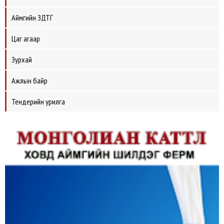
Аймгийн ЗДТГ
Цаг агаар
Зурхай
Ажлын байр
Тендерийн урилга