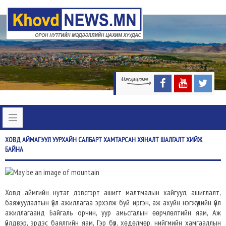
ХОВД
АЙМАГ:УУЛ УУРХАЙН САЛБАРТ ХАМТАРСАН ХЯНАЛТ ШАЛГАЛТ ХИЙЖ
БАЙНА
Ховд аймгийн нутаг дэвсгэрт ашигт малтмалын хайгуул, ашиглалт,
баяжуулалтын үйл ажиллагаа эрхэлж буй иргэн, аж ахуйн нэгжүүдийн үйл
ажиллагаанд Байгаль орчин, уур амьсгалын өөрчлөлтийн яам, Аж
үйлдвэр, эрдэс баялгийн яам, Гэр бүл, хөдөлмөр, нийгмийн хамгааллын