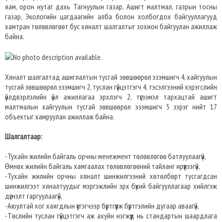
яам, орон нутаг дахь Тагнуулын газар, Ашигт малтмал, газрын тосны
газар, Экологийн цагдаагийн алба болон холбогдох байгууллагууд
хамтран төлөвлөгөөт бус хяналт шалгалтыг зохион байгуулан ажиллаж
байна.
Хяналт шалгалтад ашиглалтын тусгай зөвшөөрөл эзэмшигч 4, хайгуулын
тусгай зөвшөөрөл эзэмшигч 2, туслан гүйцэтгэгч 4, тэсэлгээний хэрэгслийн
үйлдвэрлэлийн үйл ажиллагаа эрхлэгч 2, түгээмэл тархацтай ашигт
малтмалын хайгуулын тусгай зөвшөөрөл эзэмшигч 5 зэрэг нийт 17
объектыг хамруулан ажиллаж байна.
Шалгалтаар:
-Тухайн жилийн байгаль орчны менежмент төлөвлөгөө батлуулаагүй,
Өмнөх жилийн байгаль хамгаалах төлөвлөгөөний тайланг ирүүлээгүй,
-Тухайн жилийн орчны хяналт шинжилгээний хөтөлбөрт тусгагдсан
шинжилгээт хяналтуудыг мэргэжлийн эрх бүхий байгууллагаар хийлгэж
дүгнэлт гаргуулаагүй,
-Аюултай хог хаягдлын үүсгэгчээр бүртгүүлж бүртгэлийн дугаар аваагүй,
-Төслийн туслан гүйцэтгэгч аж ахуйн нэгжүүд нь стандартын шаардлага