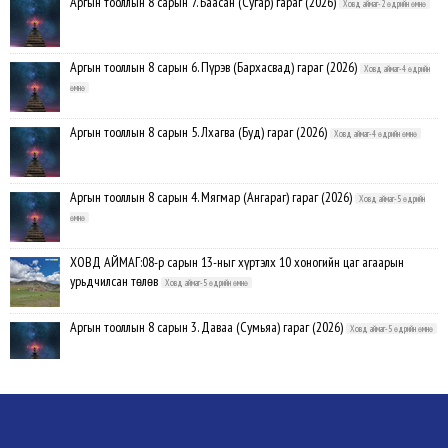
Аргын тооллын 8 сарын 7. Баасан (Сугар) гараг (2026)
Ховд аймаг-2 өдрийн өмнө
Аргын тооллын 8 сарын 6. Пүрэв (Бархасвад) гараг (2026)
Ховд аймаг-4 өдрийн
өмнө
Аргын тооллын 8 сарын 5. Лхагва (Буд) гараг (2026)
Ховд аймаг-4 өдрийн өмнө
Аргын тооллын 8 сарын 4. Мягмар (Ангараг) гараг (2026)
Ховд аймаг-5 өдрийн
өмнө
ХОВД АЙМАГ:08-р сарын 13-ныг хүртэлх 10 хоногийн цаг агаарын
урьдчилсан төлөв
Ховд аймаг-5 өдрийн өмнө
Аргын тооллын 8 сарын 3. Даваа (Сумьяа) гараг (2026)
Ховд аймаг-5 өдрийн өмнө
Хүндэтгэлийн барилдаанд 64 бөх оролцлоо
Ховд аймаг-8/3/2026