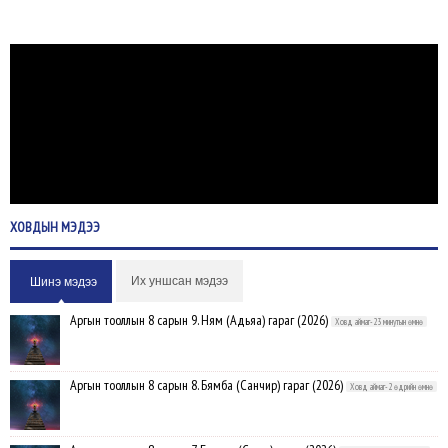
ХОВДЫН
МЭДЭЭ
Их уншсан мэдээ
Шинэ мэдээ
Аргын тооллын 8 сарын 9. Ням (Адьяа) гараг (2026)
Ховд аймаг-23 минутын өмнө
Аргын тооллын 8 сарын 8. Бямба (Санчир) гараг (2026)
Ховд аймаг-2 өдрийн өмнө