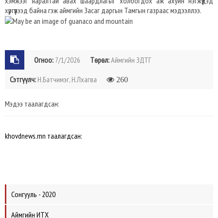
хэмжээг яаралтай авах шаардлагыг холбогдох аж ахуйн нэгжүүдэд
хүргүүлээд байна гэж аймгийн Засаг даргын Тамгын газраас мэдээллээ.
Огноо:
7/1/2026
Төрөл:
Аймгийн ЗДТГ
Сэтгүүлч:
Н.Батчимэг, Н.Лхагва
260
Мэдээ таалагдсан:
khovdnews.mn таалагдсан:
Сонгууль - 2020
Аймгийн ИТХ