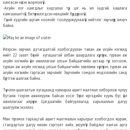
хангасан нүхэн жорлонгүй,
-Ахуйн хог хаягдлыг хадгалах түр цэг нь ил задгай, хашлага
хамгаалалтгүй, битүүмжлэгдсэн нөхцлийг бүрдүүлээгүй,
-Гүний худгийн шугам хоолойг тоолууржуулаагүй нийтлэг зөрчлүүд илэрч
байна.
Илэрсэн зөрчил, дутагдалтай холбогдуулан таван аж ахуйн нэгжид
нийт 22 заалт бүхий хугацаатай албан шаардлага хүргүүлж, гурван аж
ахуйн нэгжийн үйл ажиллагааг улсын байцаагчийн актаар түр зогсоож,
гурван аж ахуйн нэгжид улсын байцаагчийн зөвлөмж хүргүүлэн, гурван аж
ахуйн нэгжийн гаргасан зөрчлийг Зөрчлийн гомдол мэдээллийн санд
бүртгэж шалгаж байна.
Түүнчлэн шалгалтын хугацаанд хувиараа ашигт малтмал олборлож чулуу
буталж тээрэм ажиллуулж байсан хэсэг бүлэг иргэдийн хууль бус үйл
ажиллагааг илрүүлж Цагдаагийн байгууллагад харьяаллын дагуу
шалгуулж эхэллээ.
Мөн түгээмэл тархацтай ашигт малтмалын карьерыг холбогдох журам,
стандартын дагуу нөхөн сэргээлт хийх, аюулгүй байдлыг хангах арга