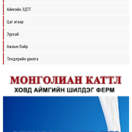
Аймгийн ЗДТГ
Цаг агаар
Зурхай
Ажлын байр
Тендерийн урилга