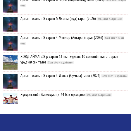
өмнө
Аргын тооллын 8 сарын 5. Лхагва (Буд) гараг (2026)
Ховд аймаг-3 өдрийн өмнө
Аргын тооллын 8 сарын 4. Мягмар (Ангараг) гараг (2026)
Ховд аймаг-4 өдрийн
өмнө
ХОВД АЙМАГ:08-р сарын 13-ныг хүртэлх 10 хоногийн цаг агаарын
урьдчилсан төлөв
Ховд аймаг-4 өдрийн өмнө
Аргын тооллын 8 сарын 3. Даваа (Сумьяа) гараг (2026)
Ховд аймаг-4 өдрийн өмнө
Хүндэтгэлийн барилдаанд 64 бөх оролцлоо
Ховд аймаг-4 өдрийн өмнө
Улсын цол, чимэг хүртсэн бөхчүүд, харваачдад хүндэтгэл үзүүлэв
Ховд
аймаг-4 өдрийн өмнө