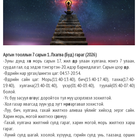
Аргын тооллын 7 сарын 1. Лхагва (Буд) гараг (2026)
-Зуны дунд хөх морь сарын 17, жил өдөр улаан хулгана, мэнгэ 7 улаан,
суудал гал, од элдэв тэнгэртэн-20, идэр барилдлагат. Сарын цээр өдөр.
-Өдрийн нар ургах/шингэх цаг: 04:57-20:54.
-Өдрийн сайн цаг: Морь(11:40-13:40), бич(15:40-17:40), тахиа(17:40-
19:40), хулгана(23:40-01:40), үхэр(01:40-03:40), туулай(05:40-07:40)
болой.
-Үс бүү засуул өнгө зүс доройтох тул муу цээрлэвэл зохилтой.
-Хол газар явагсад зүүн урд зүгт мөрөө гаргавал зохистой.
-Луу, бич, хулгана, гахай жилтнээ аливаа үйлийг хийхэд эерэг сайн.
Харин морь, могой жилтнээ сөрөг муу.
-Гахай, хулгана жилтний сүлд гараг, харин могой, морь жилтнээ харш
гараг.
-Хүний сүлд шагай, хоолой, хүзүүнд, гэрийн сүлд унь, таазанд орших