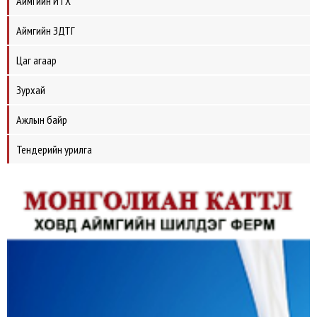
Аймгийн ИТХ
Аймгийн ЗДТГ
Цаг агаар
Зурхай
Ажлын байр
Тендерийн урилга