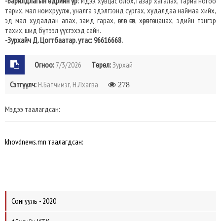
-Барилдлагын өдрийн үр:
Идээ, хувцас олох, газар хагалах, тариа ногоо
тарих, мал номхруулж, уналга эдэлгээнд сургах, худалдаа наймаа хийх,
эд мал худалдан авах, замд гарах, өглөг өгөх, хөрөнгө цацах, эдийн тэнгэр
тахих, шид бүтээл үүсгэхэд сайн.
-Зурхайч Д. Цогтбаатар. утас: 96616668.
Огноо:
7/3/2026
Төрөл:
Зурхай
Сэтгүүлч:
Н.Батчимэг, Н.Лхагва
278
Мэдээ таалагдсан:
khovdnews.mn таалагдсан:
Сонгууль - 2020