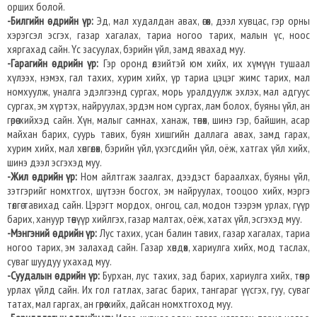
орших болой.
-Билгийн өдрийн үр:
Эд, мал худалдан авах, өгөх, дээл хувцас, гэр орны
хэрэгсэл эсгэх, газар хагалах, тариа ногоо тарих, малын үс, ноос
хяргахад сайн. Үс засуулах, бэрийн үйл, замд явахад муу.
-Гарагийн өдрийн үр:
Гэр оронд өлзийтэй юм хийх, их хүмүүн тушаал
хүлээх, нэмэх, гал тахих, хурим хийх, үр тариа цэцэг жимс тарих, мал
номхуулж, уналга эдэлгээнд сургах, морь уралдуулж эхлэх, мал адгуус
сургах, эм хүртэх, найруулах, эрдэм ном сургах, лам болох, буяны үйл, ан
гөрөө хийхэд сайн. Хүн, малыг самнах, ханаж, төнөх, шинэ гэр, байшин, асар
майхан барих, суурь тавих, буян хишгийн даллага авах, замд гарах,
хурим хийх, мал хөнгөлөх, бэрийн үйл, үхэгсдийн үйл, оёж, хатгах үйл хийх,
шинэ дээл эсгэхэд муу.
-Жил өдрийн үр:
Ном айлтгаж заалгах, дээдэст бараалхах, буяны үйл,
зэтгэрийг номхтгох, шүтээн босгох, эм найруулах, тооцоо хийх, мэргэ
төлгө тавихад сайн. Цэрэгт мордох, онгоц, сал, модон тээрэм урлах, гүүр
барих, хануур төөнүүр хийлгэх, газар малтах, оёж, хатах үйл, эсгэхэд муу.
-Мэнгэний өдрийн үр:
Лус тахих, усан балин тавих, газар хагалах, тариа
ногоо тарих, эм залахад сайн. Газар хөндөх, хариулга хийх, мод таслах,
суваг шуудуу ухахад муу.
-Суудалын өдрийн үр:
Бурхан, лус тахих, зад барих, хариулга хийх, төмөр
урлах үйлд сайн. Их гол гатлах, загас барих, тангараг үүсгэх, гуу, суваг
татах, мал гаргах, ан гөрөө хийх, дайсан номхтгоход муу.