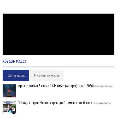
ХОВДЫН
МЭДЭЭ
Их уншсан мэдээ
Шинэ мэдээ
Аргын тооллын 8 сарын 11. Мягмар (Ангараг) гараг (2026)
Ховд аймаг-Өчигдөр
"Мандах наран-Мөнгөн сарны дор" номын нээлт боллоо
Ховд аймаг-Өчигдөр