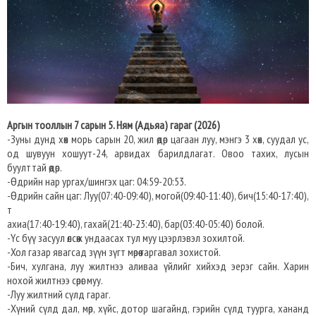
Аргын тооллын 7 сарын 5. Ням (Адьяа) гараг (2026)
-Зуны дунд хөх морь сарын 20, жил өдөр цагаан луу, мэнгэ 3 хөх, суудал ус,
од шувуун хошуут-24, арвидах барилдлагат. Овоо тахих, лусын
буулттай өдөр.
-Өдрийн нар ургах/шингэх цаг: 04:59-20:53.
-Өдрийн сайн цаг: Луу(07:40-09:40), могой(09:40-11:40), бич(15:40-17:40),
т
ахиа(17:40-19:40), гахай(21:40-23:40), бар(03:40-05:40) болой.
-Үс бүү засуул өлсөж ундаасах тул муу цээрлэвэл зохилтой.
-Хол газар явагсад зүүн зүгт мөрөө гаргавал зохистой.
-Бич, хулгана, луу жилтнээ аливаа үйлийг хийхэд эерэг сайн. Харин
нохой жилтнээ сөрөг муу.
-Луу жилтний сүлд гараг.
-Хүний сүлд дал, мөр, хүйс, дотор шагайнд, гэрийн сүлд туурга, хананд