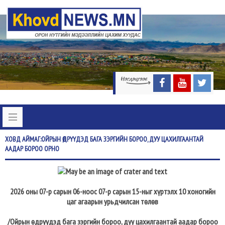
ХОВД
АЙМАГ:ОЙРЫН ӨДРҮҮДЭД БАГА ЗЭРГИЙН БОРОО, ДУУ ЦАХИЛГААНТАЙ
ААДАР БОРОО ОРНО
2026 оны 07-р сарын 06-ноос 07-р сарын 15-ныг хүртэлх 10 хоногийн
цаг агаарын урьдчилсан төлөв
/Ойрын өдрүүдэд бага зэргийн бороо, дуу цахилгаантай аадар бороо