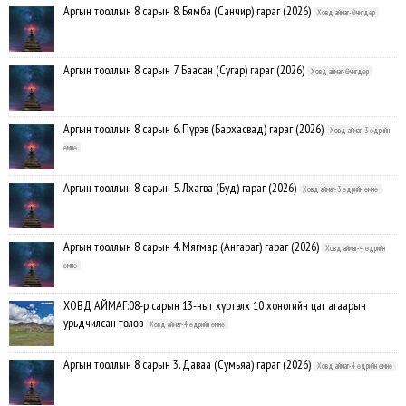
Аргын тооллын 8 сарын 8. Бямба (Санчир) гараг (2026)
Ховд аймаг-Өчигдөр
Аргын тооллын 8 сарын 7. Баасан (Сугар) гараг (2026)
Ховд аймаг-Өчигдөр
Аргын тооллын 8 сарын 6. Пүрэв (Бархасвад) гараг (2026)
Ховд аймаг-3 өдрийн
өмнө
Аргын тооллын 8 сарын 5. Лхагва (Буд) гараг (2026)
Ховд аймаг-3 өдрийн өмнө
Аргын тооллын 8 сарын 4. Мягмар (Ангараг) гараг (2026)
Ховд аймаг-4 өдрийн
өмнө
ХОВД АЙМАГ:08-р сарын 13-ныг хүртэлх 10 хоногийн цаг агаарын
урьдчилсан төлөв
Ховд аймаг-4 өдрийн өмнө
Аргын тооллын 8 сарын 3. Даваа (Сумьяа) гараг (2026)
Ховд аймаг-4 өдрийн өмнө