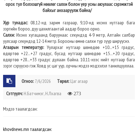
орох тул болзошгүй нөөлөг салхи болон үер усны аюулаас сэрэмжтэй
байхыг анхааруулж байна/
Хур тунадас:
08,12-нд зарим газраар, 9,10-нд ихэнх нутгаар бага
зэргийн бороо, дуу цахилгаантай аадар бороо орно.
Салхи:
Ихэнх хугацаанд баруунаас секундэд 4-9 метр, Алтайн салбар
уулсаар секундэд 12-14 метр. Борооны өмнө салхи түр зуур ширүүснэ.
Агаарын температур:
Уулархаг нутгаар шөнөдөө +10...+15 градус,
өдөртөө +22...+27 градус, бусад нутгаар шөнөдөө +15...+20 градус,
өдөртөө +28...+33 градус дулаан байна. 10,11-нээс нийт нутгаар бага
зэрэг сэрүүснэ гэж Ховд ус цаг уур, орчны мэдээ мэдээлэл танилцууллаа.
Огноо:
7/6/2026
Төрөл:
Цаг агаар
Сэтгүүлч:
Н.Батчимэг, Н.Лхагва
273
Мэдээ таалагдсан:
khovdnews.mn таалагдсан: