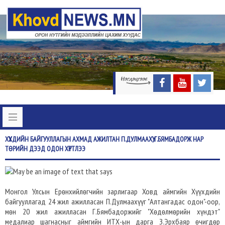
ХҮҮХДИЙН
БАЙГУУЛЛАГЫН АХМАД АЖИЛТАН П.ДУЛМААХҮҮ, Г.БЯМБАДОРЖ НАР
ТӨРИЙН ДЭЭД ОДОН ХҮРТЛЭЭ
Монгол Улсын Ерөнхийлөгчийн зарлигаар Ховд аймгийн Хүүхдийн
байгууллагад 24 жил ажилласан П.Дулмаахүүг "Алтангадас одон"-оор,
мөн 20 жил ажилласан Г.Бямбадоржийг "Хөдөлмөрийн хүндэт"
медалиар шагнасныг аймгийн ИТХ-ын дарга З.Эрхбаяр өчигдөр