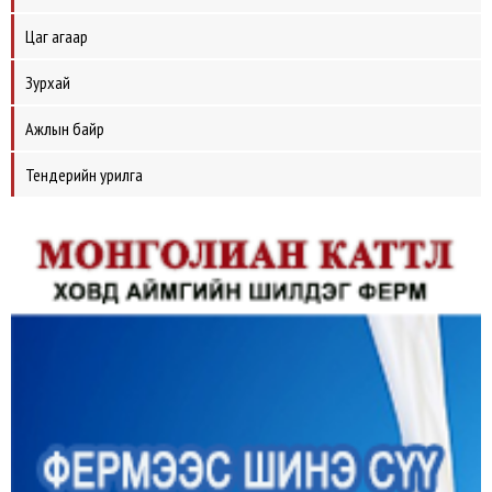
Цаг агаар
Зурхай
Ажлын байр
Тендерийн урилга