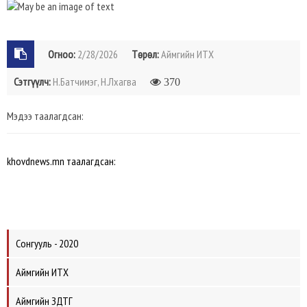
Огноо:
2/28/2026
Төрөл:
Аймгийн ИТХ
Сэтгүүлч:
Н.Батчимэг, Н.Лхагва
370
Мэдээ таалагдсан:
khovdnews.mn таалагдсан:
Сонгууль - 2020
Аймгийн ИТХ
Аймгийн ЗДТГ