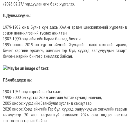
/2026.02.27/ гардуулан өгч, баяр хүргэлээ.
П.Дулмаахүү нь:
1979-1982 онд Буянт сум дахь ХАА-н эрдэм шинжилгээний хүрээлэнд
эрдэм шинжилгээний туслах ажилтан,
1982-1990 онд аймгийн Бараа баазад бичээч,
1995 оноос 2019 он хүртэл аймгийн Хүүхдийн төлөө хэлтсийн архив,
бичиг хэргийн эрхлэгч, аймгийн Гэр бүл, хүүхэд залуучуудын газарт
бичээч, нарийн бичгээр ажиллаж байсан.
Г.Бямбадорж нь:
1983-1986 онд цэргийн алба хааж,
1990-2000 он хүртэл Ховд аймгийн Алтай суманд малчин,
2005 оноос хүүхдийн Баянбулаг зусланд сахиулаар,
2020 оноос Ховд аймгийн Гэр бүл, хүүхэд, залуучуудын хөгжлийн газрын
жижүүрээр 20 жил тасралтгүй ажиллаж 2024 онд өндөр настны
тэтгэвэртээ гарсан байна.