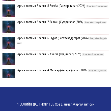
Аргын тооллын 8 сарын 8. Бямба (Санчир) гараг (2026)
Ховд аймаг-3 өдрийн өмнө
Аргын тооллын 8 сарын 7. Баасан (Сугар) гараг (2026)
Ховд аймаг-3 өдрийн өмнө
Аргын тооллын 8 сарын 6. Пүрэв (Бархасвад) гараг (2026)
Ховд аймаг-5 өдрийн
өмнө
Аргын тооллын 8 сарын 5. Лхагва (Буд) гараг (2026)
Ховд аймаг-5 өдрийн өмнө
Аргын тооллын 8 сарын 4. Мягмар (Ангараг) гараг (2026)
Ховд аймаг-8/3/2026
ХОВД АЙМАГ:08-р сарын 13-ныг хүртэлх 10 хоногийн цаг агаарын
урьдчилсан төлөв
Ховд аймаг-8/3/2026
Аргын тооллын 8 сарын 3. Даваа (Сумьяа) гараг (2026)
Ховд аймаг-8/3/2026
"ТЭЭЛИЙН ДОЛГИОН" ТББ Ховд аймаг Жаргалант сум