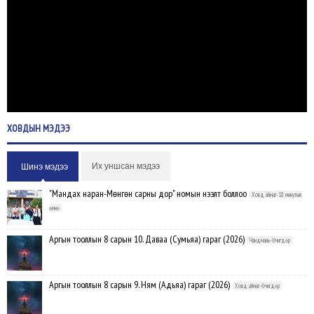
ХОВДЫН
МЭДЭЭ
Их уншсан мэдээ
Шинэ мэдээ
"Мандах наран-Мөнгөн сарны дор" номын нээлт боллоо
Ховд аймаг-18 минутын
өмнө
Аргын тооллын 8 сарын 10. Даваа (Сумьяа) гараг (2026)
Чандмань-Өчигдөр
Аргын тооллын 8 сарын 9. Ням (Адьяа) гараг (2026)
Ховд аймаг-Өчигдөр