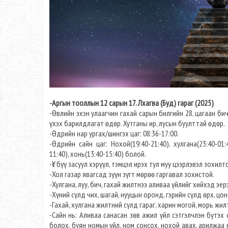
-Аргын тооллын 12 сарын 17. Лхагва (Буд) гараг (2025)
-Өвлийн эхэн улаагчин гахай сарын билгийн 28, цагаан бич 
үхэх барилдлагат өдөр. Хутганы ир, лусын буулттай өдөр.
-Өдрийн нар ургах/шингэх цаг: 08:36-17:00.​
-Өдрийн сайн цаг: Нохой(19:40-21:40), хулгана(23:40-01:40
11:40), хонь(13:40-15:40) болой.
-Үс бүү засуул хэрүүл, тэмцэл ирэх тул муу цээрлэвэл зохилт
-Хол газар явагсад зүүн зүгт мөрөө гаргавал зохистой.
-Хулгана, луу, бич, гахай жилтнээ аливаа үйлийг хийхэд эер
-Хүний сүлд чих, шагай, нууцын оронд, гэрийн сүлд өрх, ц
-Гахай, хулгана жилтний сүлд гараг, харин могой, морь жил
-Сайн нь: Аливаа санасан зөв ажил үйл сэтгэлчлэн бүтэх са
болох, буян номын үйл, ном сонсох, нохой авах, арилжаа н