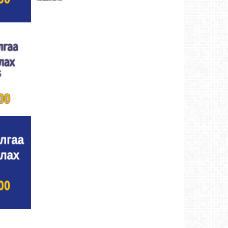
Улсын цол, чимэг хүртсэн бөхчүүд,
харваачдад хүндэтгэл үзүүлэв
Ховд аймаг-4
өдрийн өмнө
Үндэсний сурын харвааны шилдгүүд
тодорлоо
Ховд аймаг-4 өдрийн өмнө
Ахмад бөхчүүд, харваачид, уяачдад
хүндэтгэл үзүүллээ
Ховд аймаг-4 өдрийн өмнө
Шагайн харвааны шилдгүүд тодорлоо
Ховд
аймаг-4 өдрийн өмнө
Өсвөрийн барилдаанд 32 бөх оролцов
Ховд
аймаг-4 өдрийн өмнө
Аргын тооллын 8 сарын 2. Ням (Адьяа)
гараг (2026)
Ховд аймаг-5 өдрийн өмнө
Халхын Эрхэмбаяр Монгол Улсын
“УРЛАГИЙН ГАВЬЯАТ ЗҮТГЭЛТЭН” цол