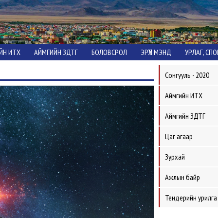
ЙН ИТХ
АЙМГИЙН ЗДТГ
БОЛОВСРОЛ
ЭРҮҮЛ МЭНД
УРЛАГ, СП
Сонгууль - 2020
Аймгийн ИТХ
Аймгийн ЗДТГ
Цаг агаар
Зурхай
Ажлын байр
Тендерийн урилга