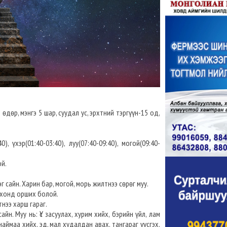
өдөр, мэнгэ 5 шар, суудал ус, эрхтний тэргүүн-15 од,
), үхэр(01:40-03:40), луу(07:40-09:40), могой(09:40-
ой.
эг сайн. Харин бар, могой, морь жилтнээ сөрөг муу.
онхонд орших болой.
тнээ харш гараг.
йн. Муу нь: Үс засуулах, хурим хийх, бэрийн үйл, лам
аймаа хийх, эд, мал худалдан авах, тангараг үүсгэх,