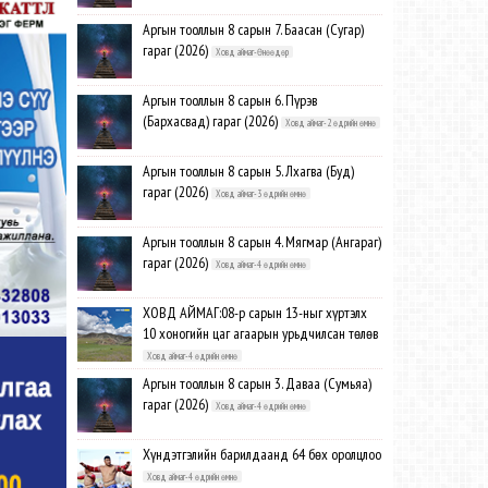
Аргын тооллын 8 сарын 7. Баасан (Сугар)
гараг (2026)
Ховд аймаг-Өнөөдөр
Аргын тооллын 8 сарын 6. Пүрэв
(Бархасвад) гараг (2026)
Ховд аймаг-2 өдрийн өмнө
Аргын тооллын 8 сарын 5. Лхагва (Буд)
гараг (2026)
Ховд аймаг-3 өдрийн өмнө
Аргын тооллын 8 сарын 4. Мягмар (Ангараг)
гараг (2026)
Ховд аймаг-4 өдрийн өмнө
ХОВД АЙМАГ:08-р сарын 13-ныг хүртэлх
10 хоногийн цаг агаарын урьдчилсан төлөв
Ховд аймаг-4 өдрийн өмнө
Аргын тооллын 8 сарын 3. Даваа (Сумьяа)
гараг (2026)
Ховд аймаг-4 өдрийн өмнө
Хүндэтгэлийн барилдаанд 64 бөх оролцлоо
Ховд аймаг-4 өдрийн өмнө