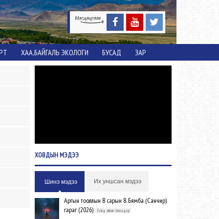
ОРТ
ХАА,БАЙГАЛЬ ЭКОЛОГИ
БУСАД
ЗАР
ХОВДЫН
МЭДЭЭ
Их уншсан мэдээ
Шинэ мэдээ
Аргын тооллын 8 сарын 8. Бямба (Санчир)
гараг (2026)
Ховд аймаг-Өнөөдөр