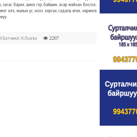
ах, загас барих, шинэ гэр, байшин, асар майхан босгох,
имэг оёх, малын үс, ноос хяргах, гадагш өгөх, хөрөнгө
 муу.
Н.Батчимэг, Н.Лхагва
2207