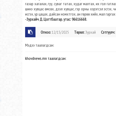
газар хагалах, гуу, суваг татах, худаг малтах, их гол гатл
шинэ хувцас өмсөх, дээл хувцас, гэр орны хэрэгсэл эсгэх, ч
исгэх, үр цацах, дайсан номхтгох, ан гөрөө хийх, мал гаргах
-Зурхайч Д. Цогтбаатар. утас: 96616668.
Огноо:
12/15/2025
Төрөл:
Зурхай
Сэтгүүлч:
Мэдээ таалагдсан:
khovdnews.mn таалагдсан: