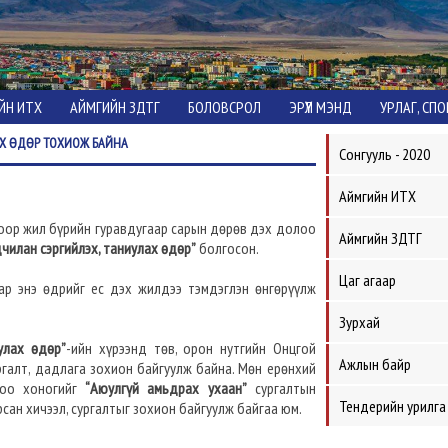
ЙН ИТХ
АЙМГИЙН ЗДТГ
БОЛОВСРОЛ
ЭРҮҮЛ МЭНД
УРЛАГ, СП
Х ӨДӨР ТОХИОЖ БАЙНА
Сонгууль - 2020
Аймгийн ИТХ
лоор жил бүрийн гуравдугаар сарын дөрөв дэх долоо
Аймгийн ЗДТГ
чилан сэргийлэх, таниулах өдөр”
болгосон.
Цаг агаар
яар энэ өдрийг ес дэх жилдээ тэмдэглэн өнгөрүүлж
Зурхай
улах өдөр”
-ийн хүрээнд төв, орон нутгийн Онцгой
Ажлын байр
ргалт, дадлага зохион байгуулж байна. Мөн ерөнхий
лоо хоногийг
“Аюулгүй амьдрах ухаан”
сургалтын
Тендерийн урилга
сан хичээл, сургалтыг зохион байгуулж байгаа юм.