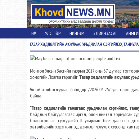
НҮҮР
УЛС ТӨР
НИЙГЭМ
ЭДИЙНЗАСАГ
АЙМГИ
ГАЗАР
ХӨДЛӨЛТИЙН АЮУЛААС УРЬДЧИЛАН СЭРГИЙЛЭХ, ТАНИУЛА
Монгол Улсын Засгийн газрын 2017 оны 67 дугаар тогтоо
хоногийн Лхагва гарагийг
“Газар хөдлөлтийн аюулаас урьд
Үүнтэй холбогдуулан өнөөдөр /2026.03.25/ улс орон да
байна.
“Газар хөдлөлтийн гамшгаас урьдчилан сэргийлэх, тани
байдлын байгууллагаас иргэд, олон нийтэд зориулсан су
боловсролын сургуулийн II улирлын бие даалтын до
хөтөлбөрийн хэрэгжилтэд дэмжлэг үзүүлэх хүрээнд хамтар