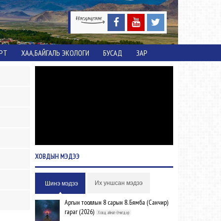
ОРТ
ХАА,БАЙГАЛЬ ЭКОЛОГИ
БУСАД
ЗАР
ХОВДЫН
МЭДЭЭ
Их уншсан мэдээ
Шинэ мэдээ
Аргын тооллын 8 сарын 8. Бямба (Санчир)
гараг (2026)
Ховд аймаг-Өчигдөр