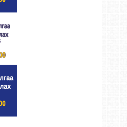
Улсын цол, чимэг хүртсэн бөхчүүд,
харваачдад хүндэтгэл үзүүлэв
Ховд аймаг-5
өдрийн өмнө
Үндэсний сурын харвааны шилдгүүд
тодорлоо
Ховд аймаг-5 өдрийн өмнө
Ахмад бөхчүүд, харваачид, уяачдад
хүндэтгэл үзүүллээ
Ховд аймаг-5 өдрийн өмнө
Шагайн харвааны шилдгүүд тодорлоо
Ховд
аймаг-5 өдрийн өмнө
Өсвөрийн барилдаанд 32 бөх оролцов
Ховд
аймаг-5 өдрийн өмнө
Аргын тооллын 8 сарын 2. Ням (Адьяа)
гараг (2026)
Ховд аймаг-5 өдрийн өмнө
Халхын Эрхэмбаяр Монгол Улсын
“УРЛАГИЙН ГАВЬЯАТ ЗҮТГЭЛТЭН” цол