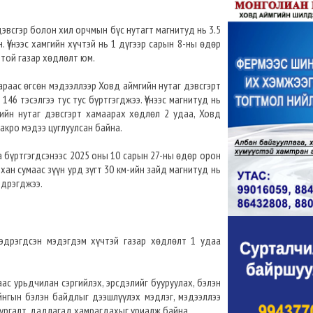
эвсгэр болон хил орчмын бүс нутагт магнитуд нь 3.5
 Үүнээс хамгийн хүчтэй нь 1 дүгээр сарын 8-ны өдөр
-той газар хөдлөлт юм.
раас өгсөн мэдээллээр Ховд аймгийн нутаг дэвсгэрт
146 тэсэлгээ тус тус бүртгэгджээ. Үүнээс магнитуд нь
ийн нутаг дэвсгэрт хамаарах хөдлөл 2 удаа, Ховд
акро мэдээ цуглуулсан байна.
а бүртгэгдсэнээс 2025 оны 10 сарын 27-ны өдөр орон
ан сумаас зүүн урд зүгт 30 км-ийн зайд магнитуд нь
эдрэгджээ.
эдрэгдсэн мэдэгдэм хүчтэй газар хөдлөлт 1 удаа
ас урьдчилан сэргийлэх, эрсдэлийг бууруулах, бэлэн
йнгын бэлэн байдлыг дээшлүүлэх мэдлэг, мэдээллээ
ургалт, дадлагад хамрагдахыг уриалж байна.