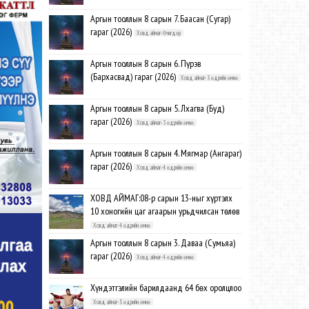
Аргын тооллын 8 сарын 7. Баасан (Сугар)
гараг (2026)
Ховд аймаг-Өчигдөр
Аргын тооллын 8 сарын 6. Пүрэв
(Бархасвад) гараг (2026)
Ховд аймаг-3 өдрийн өмнө
Аргын тооллын 8 сарын 5. Лхагва (Буд)
гараг (2026)
Ховд аймаг-3 өдрийн өмнө
Аргын тооллын 8 сарын 4. Мягмар (Ангараг)
гараг (2026)
Ховд аймаг-4 өдрийн өмнө
ХОВД АЙМАГ:08-р сарын 13-ныг хүртэлх
10 хоногийн цаг агаарын урьдчилсан төлөв
Ховд аймаг-4 өдрийн өмнө
Аргын тооллын 8 сарын 3. Даваа (Сумьяа)
гараг (2026)
Ховд аймаг-4 өдрийн өмнө
Хүндэтгэлийн барилдаанд 64 бөх оролцлоо
Ховд аймаг-5 өдрийн өмнө