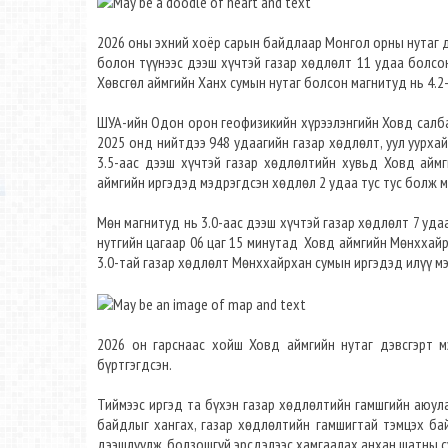
2026 оны эхний хоёр сарын байдлаар Монгол орны нутаг д
болон түүнээс дээш хүчтэй газар хөдлөлт 11 удаа болсон.
Хөвсгөл аймгийн Ханх сумын нутаг болсон магнитуд нь 4.2
ШУА-ийн Одон орон геофизикийн хүрээлэнгийн Ховд салба
2025 онд нийтдээ 948 удаагийн газар хөдлөлт, уул уурхай 
3.5-аас дээш хүчтэй газар хөдлөлтийн хувьд Ховд аймг
аймгийн иргэдэд мэдрэгдсэн хөдлөл 2 удаа тус тус болж м
Мөн магнитуд нь 3.0-аас дээш хүчтэй газар хөдлөлт 7 уда
нутгийн цагаар 06 цаг 15 минутад Ховд аймгийн Мөнххайрх
3.0-тай газар хөдлөлт Мөнххайрхан сумын иргэдэд илүү м
2026 он гарснаас хойш Ховд аймгийн нутаг дэвсгэрт м
бүртгэгдсэн.
Тиймээс иргэд та бүхэн газар хөдлөлтийн гамшгийн аюула
байдлыг хангах, газар хөдлөлтийн гамшигтай тэмцэх ба
дээшлүүлж, болзошгүй эрсдэлээс хамгаалах анхан шатны с