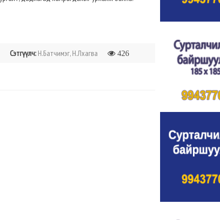
Сэтгүүлч:
Н.Батчимэг, Н.Лхагва
426