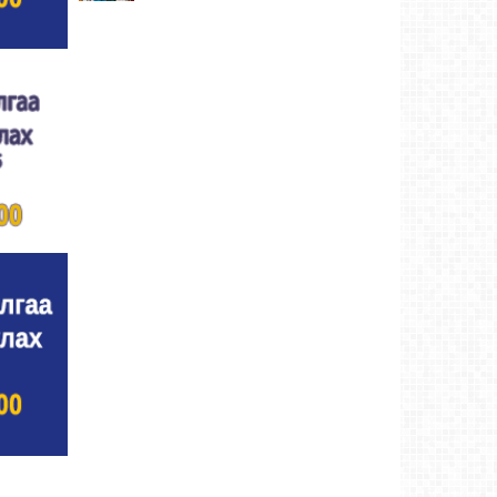
Ахмад бөхчүүд, харваачид, уяачдад
хүндэтгэл үзүүллээ
Ховд аймаг-4 өдрийн өмнө
Шагайн харвааны шилдгүүд тодорлоо
Ховд
аймаг-4 өдрийн өмнө
Өсвөрийн барилдаанд 32 бөх оролцов
Ховд
аймаг-4 өдрийн өмнө
Аргын тооллын 8 сарын 2. Ням (Адьяа)
гараг (2026)
Ховд аймаг-4 өдрийн өмнө
Халхын Эрхэмбаяр Монгол Улсын
“УРЛАГИЙН ГАВЬЯАТ ЗҮТГЭЛТЭН” цол
хүртлээ.
Ховд аймаг-4 өдрийн өмнө
Ховд аймгийн баяр наадмаар 128 бөх
барилдав
Ховд аймаг-5 өдрийн өмнө
Аргын тооллын 8 сарын 1. Бямба (Санчир)
гараг (2026)
Ховд аймаг-5 өдрийн өмнө