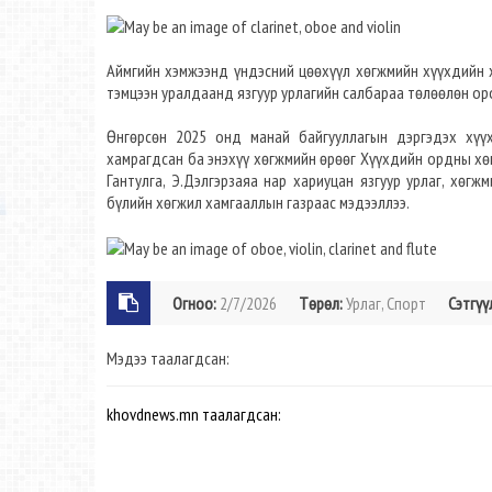
Аймгийн хэмжээнд үндэсний цөөхүүл хөгжмийн хүүхдийн х
тэмцээн уралдаанд язгуур урлагийн салбараа төлөөлөн ор
Өнгөрсөн 2025 онд манай байгууллагын дэргэдэх хүү
хамрагдсан ба энэхүү хөгжмийн өрөөг Хүүхдийн ордны хөг
Гантулга, Э.Дэлгэрзаяа нар хариуцан язгуур урлаг, хөгж
бүлийн хөгжил хамгааллын газраас мэдээллээ.
Огноо:
2/7/2026
Төрөл:
Урлаг, Спорт
Сэтгүү
Мэдээ таалагдсан:
khovdnews.mn таалагдсан: