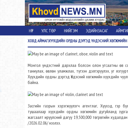
НҮҮР
УЛС ТӨР
НИЙГЭМ
ЭДИЙНЗАСАГ
АЙМГИ
ХОВД
АЙМАГ:ХҮҮХДИЙН ОРДНЫ ДЭРГЭД ҮНДЭСНИЙ ХӨГЖМИЙН 
Монгол үндэстний дархлаа болсон олон угсаатны өв соё
таниулах, өвлөн уламжлах, түгээн дэлгэрүүлэх, уг язгуу
Хүүхдийн ордны дэргэд Үндэсний хөгжмийн хүүхдийн чуул
байна.
Засгийн газрын хэрэгжүүлэгч агентлаг, Хүүхэд, гэр 
тушаалаар хүүхдийн ордны хөгжмийн дугуйланд зургаа
жагсаалт ирүүлсний дагуу 19,500,000 төгрөгийн худалда
/2026.02.06/ нээлээ.