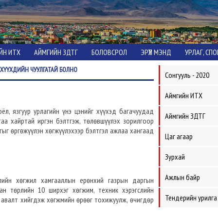
ЙН ИТХ
АЙМГИЙН ЗДТГ
БОЛОВСРОЛ
ЭРҮҮЛ МЭНД
УРЛАГ, СП
ХҮҮХДИЙН ЧУУЛГАТАЙ БОЛНО
Сонгууль - 2020
Аймгийн ИТХ
л, язгуур урлагийн үнэ цэнийг хүүхэд багачуудад
Аймгийн ЗДТГ
ртаа хайртай иргэн бэлтгэж, төлөвшүүлэх зорилгоор
гыг өргөжүүлэн хөгжүүлэхээр бэлтгэл ажлаа хангаад
Цаг агаар
Зурхай
Ажлын байр
бүлийн хөгжил хамгааллын ерөнхий газрын даргын
н төрлийн 10 ширхэг хөгжим, техник хэрэгслийн
Тендерийн урилга
н авалт хийгдэж хөгжмийн өрөөг тохижуулж, өчигдөр