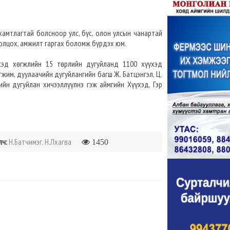
амтлагтай болсноор улс, бүс, олон улсын чанартай
олцох, амжилт гаргах боломж бүрдэх юм.
хэд хөгжлийн 15 төрлийн дугуйланд 1100 хүүхэд
жим, дуулаачийн дугуйлангийн багш Ж. Батцэнгэл, Ц.
мийн дугуйлан хичээллүүлнэ гэж аймгийн Хүүхэд, Гэр
лч:
Н.Батчимэг, Н.Лхагва
1450