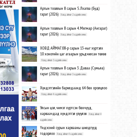
Аргын тооллын 8 сарын 5. Лхагва (Буд)
гараг (2026)
Ховд аймаг-2 өдрийн өмнө
Аргын тооллын 8 сарын 4. Мягмар (Ангараг)
гараг (2026)
Ховд аймаг-3 өдрийн өмнө
ХОВД АЙМАГ:08-р сарын 13-ныг хүртэлх
10 хоногийн цаг агаарын урьдчилсан төлөв
Ховд аймаг-3 өдрийн өмнө
Аргын тооллын 8 сарын 3. Даваа (Сумьяа)
гараг (2026)
Ховд аймаг-3 өдрийн өмнө
Хүндэтгэлийн барилдаанд 64 бөх оролцлоо
Ховд аймаг-4 өдрийн өмнө
Улсын цол, чимэг хүртсэн бөхчүүд,
харваачдад хүндэтгэл үзүүлэв
Ховд аймаг-4
өдрийн өмнө
Үндэсний сурын харвааны шилдгүүд
тодорлоо
Ховд аймаг-4 өдрийн өмнө