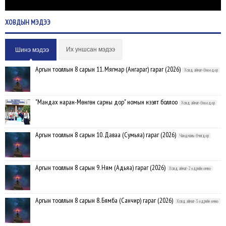
ХОВДЫН
МЭДЭЭ
Их уншсан мэдээ
Шинэ мэдээ
Аргын тооллын 8 сарын 11. Мягмар (Ангараг) гараг (2026)
Ховд аймаг-Өнөөдөр
"Мандах наран-Мөнгөн сарны дор" номын нээлт боллоо
Ховд аймаг-Өнөөдөр
Аргын тооллын 8 сарын 10. Даваа (Сумьяа) гараг (2026)
Чандмань-Өчигдөр
Аргын тооллын 8 сарын 9. Ням (Адьяа) гараг (2026)
Ховд аймаг-2 өдрийн өмнө
Аргын тооллын 8 сарын 8. Бямба (Санчир) гараг (2026)
Ховд аймаг-3 өдрийн өмнө