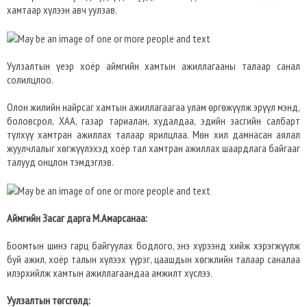
хамтаар хүлээн авч уулзав.
Уулзалтын үеэр хоёр аймгийн хамтын ажиллагааны талаар санал
солилцлоо.
Олон жилийн найрсаг хамтын ажиллагаагаа улам өргөжүүлж эрүүл мэнд,
боловсрол, ХАА, газар тариалан, худалдаа, эдийн засгийн салбарт
түлхүү хамтран ажиллах талаар ярилцлаа. Мөн хил дамнасан аялал
жуулчлалыг хөгжүүлэхэд хоёр тал хамтран ажиллах шаардлага байгааг
талууд онцлон тэмдэглэв.
Аймгийн Засаг дарга М.Амарсанаа:
Боомтын шинэ гарц байгуулах бодлого, энэ хүрээнд хийж хэрэгжүүлж
буй ажил, хоёр талын хүлээх үүрэг, цаашдын хөгжлийн талаар саналаа
илэрхийлж хамтын ажиллагаандаа амжилт хүслээ.
Уулзалтын төгсгөлд: