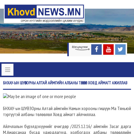
БНХАУ-ЫН
ШУӨЗОРНЫ АЛТАЙ АЙМГИЙН АЛБАНЫ ТӨЛӨӨЛӨЛ ХОВД АЙМАГТ АЖИЛЛАВ
БНХАУ-ын ШУӨЗОрны Алтай аймгийн Намын хорооны гишүүн Ма Тяньюй
тэргүүтэй албаны төлөөлөл Ховд аймагт айлчиллаа.
Айлчлалын бүрэлдэхүүнийг өчигдөр /2025.12.16/ аймгийн Засаг дарга
М.Амарсанаа бусад удирдлагууд, холбогдох албаны төлөөллийн