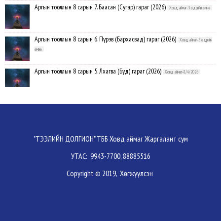
Аргын тооллын 8 сарын 7. Баасан (Сугар) гараг (2026)
Ховд аймаг-3 өдрийн өмнө
Аргын тооллын 8 сарын 6. Пүрэв (Бархасвад) гараг (2026)
Ховд аймаг-5 өдрийн
өмнө
Аргын тооллын 8 сарын 5. Лхагва (Буд) гараг (2026)
Ховд аймаг-8/4/2026
Аргын тооллын 8 сарын 4. Мягмар (Ангараг) гараг (2026)
Ховд аймаг-8/3/2026
ХОВД АЙМАГ:08-р сарын 13-ныг хүртэлх 10 хоногийн цаг агаарын
"ТЭЭЛИЙН ДОЛГИОН" ТББ Ховд аймаг Жаргалант сум
урьдчилсан төлөв
Ховд аймаг-8/3/2026
УТАС: 9943-7700, 88885516
Аргын тооллын 8 сарын 3. Даваа (Сумьяа) гараг (2026)
Ховд аймаг-8/3/2026
Copyright © 2019, Хөгжүүлсэн
Хүндэтгэлийн барилдаанд 64 бөх оролцлоо
Ховд аймаг-8/3/2026