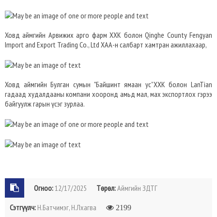
Ховд аймгийн Арвижих арго фарм ХХК болон Qinghe County Fengyan
Import and Export Trading Co., Ltd ХАА-н салбарт хамтран ажиллахаар,
Ховд аймгийн Булган сумын "Байшинт ямаан ус”ХХК болон LanTian
гадаад худалдааны компани хооронд амьд мал, мах экспортлох гэрээ
байгуулж гарын үсэг зурлаа.
Огноо:
12/17/2025
Төрөл:
Аймгийн ЗДТГ
Сэтгүүлч:
Н.Батчимэг, Н.Лхагва
2199