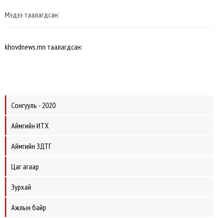
Мэдээ таалагдсан:
khovdnews.mn таалагдсан:
Сонгууль - 2020
Аймгийн ИТХ
Аймгийн ЗДТГ
Цаг агаар
Зурхай
Ажлын байр