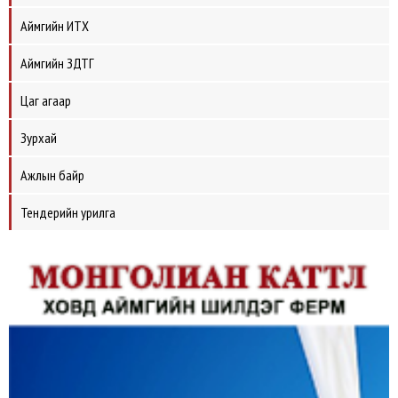
Аймгийн ИТХ
Аймгийн ЗДТГ
Цаг агаар
Зурхай
Ажлын байр
Тендерийн урилга