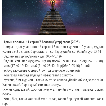
-Аргын тооллын 11 сарын 7. Баасан (Сугар) гараг (2025)
-Намрын адаг улаан нохой сарын 17, цагаан луу, мэнгэ 9 улаан, суудал
ус, чөлөөт эх-3 од, шид барилдлагат өдөр. Тэрсүүдийн өдөр. Өвлийн уур-13:44.
-Өдрийн нар ургах/шингэх цаг: 07:44-17:26.
-Өдрийн сайн цаг: Луу(07:40-09:40), могой(09:40-11:40), бич(15:40-17:40),
тахиа(17:40-19:40), гахай(21:40-23:40), бар(03:40-05:40) болой.
-Үс бүү засуул өнгө зүс доройтох тул цээрлэвэл зохилтой.
-Хол газар явагсад зүүн зүгт мөрөө гаргавал зохистой.
-Хулгана, бич, луу, хонь, тахиа жилтнээ аливаа үйлийг хийхэд эерэг сайн.
Харин нохой, бар, туулай жилтнээ сөрөг муу.
-Хүний сүлд шагай, хоолой, хүзүүнд, гэрийн сүлд унь, таазанд орших
болой.
-Хонь, бич, тахиа жилтний сүлд гараг, харин бар, туулай жилтнээ харш
гараг.