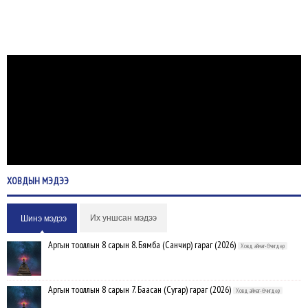
ХОВДЫН
МЭДЭЭ
Их уншсан мэдээ
Шинэ мэдээ
Аргын тооллын 8 сарын 8. Бямба (Санчир) гараг (2026)
Ховд аймаг-Өчигдөр
Аргын тооллын 8 сарын 7. Баасан (Сугар) гараг (2026)
Ховд аймаг-Өчигдөр