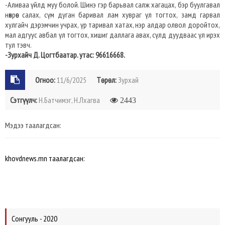
-Аливаа үйлд муу болой. Шинэ гэр барьвал салж хагацах, бэр буулгавал
нөхрөөс салах, сүм дуган баривал лам хувраг үл тогтох, замд гарвал
хулгайч дэрэмчин учрах, үр таривал хатах, нэр алдар олвол доройтох,
мал адгуус авбал үл тогтох, хишиг даллага авах, сүлд дуудваас үл ирэх
тул тэвч.
-Зурхайч Д. Цогтбаатар. утас: 96616668.
Огноо:
11/6/2025
Төрөл:
Зурхай
Сэтгүүлч:
Н.Батчимэг, Н.Лхагва
2443
Мэдээ таалагдсан:
khovdnews.mn таалагдсан:
Сонгууль - 2020