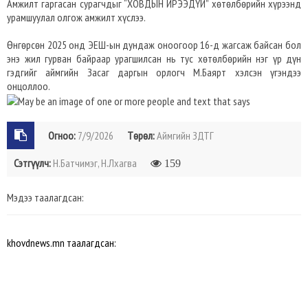
Амжилт гаргасан сурагчдыг “ХОВДЫН ИРЭЭДҮЙ” хөтөлбөрийн хүрээнд
урамшуулал олгож амжилт хүслээ.
Өнгөрсөн 2025 онд ЭЕШ-ын дундаж оноогоор 16-д жагсаж байсан бол
энэ жил гурван байраар урагшилсан нь тус хөтөлбөрийн нэг үр дүн
гэдгийг аймгийн Засаг даргын орлогч М.Баярт хэлсэн үгэндээ
онцоллоо.
Огноо:
7/9/2026
Төрөл:
Аймгийн ЗДТГ
Сэтгүүлч:
Н.Батчимэг, Н.Лхагва
159
Мэдээ таалагдсан:
khovdnews.mn таалагдсан: