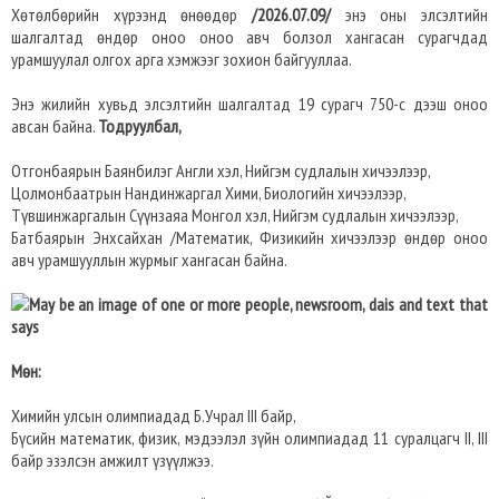
Хөтөлбөрийн хүрээнд өнөөдөр
/2026.07.09/
энэ оны элсэлтийн
шалгалтад өндөр оноо оноо авч болзол хангасан сурагчдад
урамшуулал олгох арга хэмжээг зохион байгууллаа.
Энэ жилийн хувьд элсэлтийн шалгалтад 19 сурагч 750-с дээш оноо
авсан байна.
Тодруулбал,
Отгонбаярын Баянбилэг Англи хэл, Нийгэм судлалын хичээлээр,
Цолмонбаатрын Нандинжаргал Хими, Биологийн хичээлээр,
Түвшинжаргалын Сүүнзаяа Монгол хэл, Нийгэм судлалын хичээлээр,
Батбаярын Энхсайхан /Математик, Физикийн хичээлээр өндөр оноо
авч урамшууллын журмыг хангасан байна.
Мөн:
Химийн улсын олимпиадад Б.Учрал III байр,
Бүсийн математик, физик, мэдээлэл зүйн олимпиадад 11 суралцагч II, III
байр эзэлсэн амжилт үзүүлжээ.