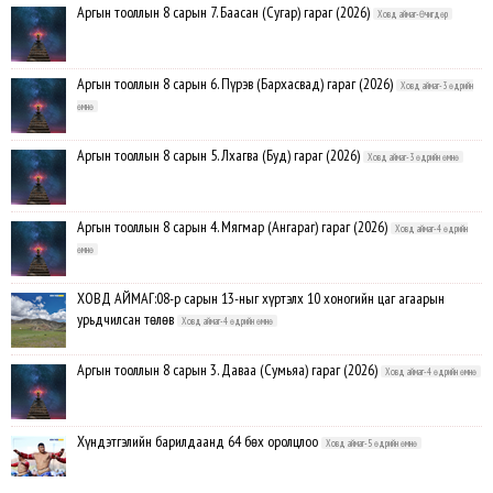
Аргын тооллын 8 сарын 7. Баасан (Сугар) гараг (2026)
Ховд аймаг-Өчигдөр
Аргын тооллын 8 сарын 6. Пүрэв (Бархасвад) гараг (2026)
Ховд аймаг-3 өдрийн
өмнө
Аргын тооллын 8 сарын 5. Лхагва (Буд) гараг (2026)
Ховд аймаг-3 өдрийн өмнө
Аргын тооллын 8 сарын 4. Мягмар (Ангараг) гараг (2026)
Ховд аймаг-4 өдрийн
өмнө
ХОВД АЙМАГ:08-р сарын 13-ныг хүртэлх 10 хоногийн цаг агаарын
урьдчилсан төлөв
Ховд аймаг-4 өдрийн өмнө
Аргын тооллын 8 сарын 3. Даваа (Сумьяа) гараг (2026)
Ховд аймаг-4 өдрийн өмнө
Хүндэтгэлийн барилдаанд 64 бөх оролцлоо
Ховд аймаг-5 өдрийн өмнө