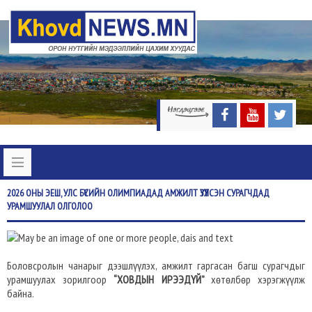
2026
ОНЫ ЭЕШ, УЛС БҮСИЙН ОЛИМПИАДАД АМЖИЛТ ҮЗҮҮЛСЭН СУРАГЧДАД
УРАМШУУЛАЛ ОЛГОЛОО
Боловсролын чанарыг дээшлүүлэх, амжилт гаргасан багш сурагчдыг
урамшуулах зорилгоор
“ХОВДЫН ИРЭЭДҮЙ”
хөтөлбөр хэрэгжүүлж
байна.