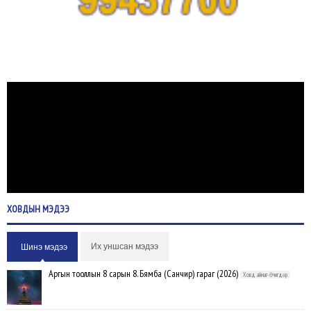
ХОВДЫН
МЭДЭЭ
Их уншсан мэдээ
Шинэ мэдээ
Аргын тооллын 8 сарын 8. Бямба (Санчир) гараг (2026)
Ховд аймаг-Өчигдөр