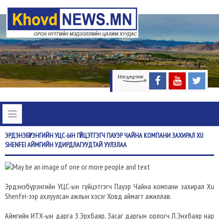
ЭРДЭНЭБҮРЭНГИЙН
УЦС-ЫН ГҮЙЦЭТГЭГЧ ПАУЭР ЧАЙНА КОМПАНИ ЗАХИРАЛ XU
SHENFEI АЙМГИЙН УДИРДЛАГУУДТАЙ УУЛЗЛАА
Эрдэнэбүрэнгийн УЦС-ын гүйцэтгэгч Пауэр Чайна компани захирал Xu
Shenfei-ээр ахлуулсан ажлын хэсэг Ховд аймагт ажиллав.
Аймгийн ИТХ-ын дарга З.Эрхбаяр, Засаг даргын орлогч Л.Энхбаяр нар