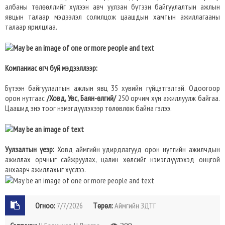
албаны төлөөллийг хүлээн авч уулзан бүтээн байгуулалтын ажлын
явцын талаар мэдээлэл солилцож цаашдын хамтын ажиллагааны
талаар ярилцлаа.
Компаниас өгч буй мэдээллээр:
Бүтээн байгуулалтын ажлын явц 35 хувийн гүйцэтгэлтэй. Одоогоор
орон нутгаас
/Ховд, Увс, Баян-өлгий/
250 орчим хүн ажиллуулж байгаа.
Цаашид энэ тоог нэмэгдүүлэхээр төлөвлөж байна гэлээ.
Уулзалтын үеэр:
Ховд аймгийн удирдлагууд орон нутгийн ажилчдын
ажиллах орчныг сайжруулах, цалин хөлсийг нэмэгдүүлэхэд онцгой
анхаарч ажиллахыг хүслээ.
Огноо:
7/7/2026
Төрөл:
Аймгийн ЗДТГ