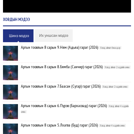
ХОВДЫН
МЭДЭЭ
Их уншсан мэдээ
Шинэ мэдээ
Аргын тооллын 8 сарын 9. Ням (Адьяа) гараг (2026)
Ховд аймаг-Өнөөдөр
Аргын тооллын 8 сарын 8. Бямба (Санчир) гараг (2026)
Ховд аймаг-2 өдрийн өмнө
Аргын тооллын 8 сарын 7. Баасан (Сугар) гараг (2026)
Ховд аймаг-2 өдрийн өмнө
Аргын тооллын 8 сарын 6. Пүрэв (Бархасвад) гараг (2026)
Ховд аймаг-4 өдрийн
өмнө
Аргын тооллын 8 сарын 5. Лхагва (Буд) гараг (2026)
Ховд аймаг-4 өдрийн өмнө