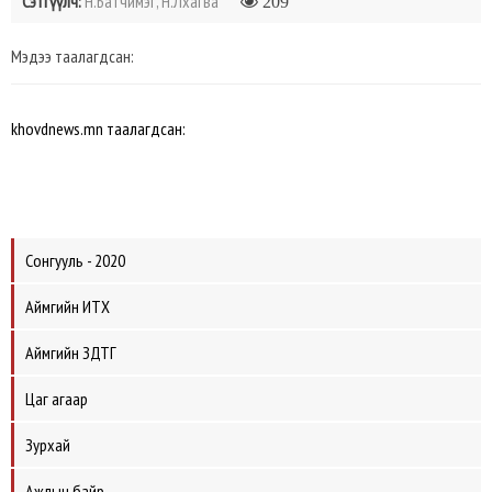
Сэтгүүлч:
Н.Батчимэг, Н.Лхагва
209
Мэдээ таалагдсан:
khovdnews.mn таалагдсан:
Сонгууль - 2020
Аймгийн ИТХ
Аймгийн ЗДТГ
Цаг агаар
Зурхай
Ажлын байр