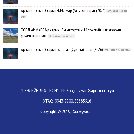
Аргын тооллын 8 сарын 4. Мягмар (Ангараг) гараг (2026)
Ховд аймаг-5 өдрийн
өмнө
ХОВД АЙМАГ:08-р сарын 13-ныг хүртэлх 10 хоногийн цаг агаарын
урьдчилсан төлөв
Ховд аймаг-5 өдрийн өмнө
Аргын тооллын 8 сарын 3. Даваа (Сумьяа) гараг (2026)
Ховд аймаг-5 өдрийн өмнө
Хүндэтгэлийн барилдаанд 64 бөх оролцлоо
Ховд аймаг-8/3/2026
Улсын цол, чимэг хүртсэн бөхчүүд, харваачдад хүндэтгэл үзүүлэв
Ховд
"ТЭЭЛИЙН ДОЛГИОН" ТББ Ховд аймаг Жаргалант сум
аймаг-8/2/2026
УТАС: 9943-7700, 88885516
Үндэсний сурын харвааны шилдгүүд тодорлоо
Ховд аймаг-8/2/2026
Copyright © 2019, Хөгжүүлсэн
Ахмад бөхчүүд, харваачид, уяачдад хүндэтгэл үзүүллээ
Ховд аймаг-8/2/2026