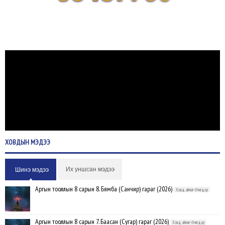
ХОВДЫН
МЭДЭЭ
Их уншсан мэдээ
Шинэ мэдээ
Аргын тооллын 8 сарын 8. Бямба (Санчир) гараг (2026)
Ховд аймаг-Өчигдөр
Аргын тооллын 8 сарын 7. Баасан (Сугар) гараг (2026)
Ховд аймаг-Өчигдөр