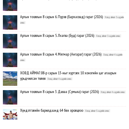
Аргын тооллын 8 сарын 6. Пүрэв (Бархасвад) гараг (2026)
Ховд аймаг-3 өдрийн
өмнө
Аргын тооллын 8 сарын 5. Лхагва (Буд) гараг (2026)
Ховд аймаг-3 өдрийн өмнө
Аргын тооллын 8 сарын 4. Мягмар (Ангараг) гараг (2026)
Ховд аймаг-4 өдрийн
өмнө
ХОВД АЙМАГ:08-р сарын 13-ныг хүртэлх 10 хоногийн цаг агаарын
урьдчилсан төлөв
Ховд аймаг-4 өдрийн өмнө
Аргын тооллын 8 сарын 3. Даваа (Сумьяа) гараг (2026)
Ховд аймаг-4 өдрийн өмнө
Хүндэтгэлийн барилдаанд 64 бөх оролцлоо
Ховд аймаг-5 өдрийн өмнө