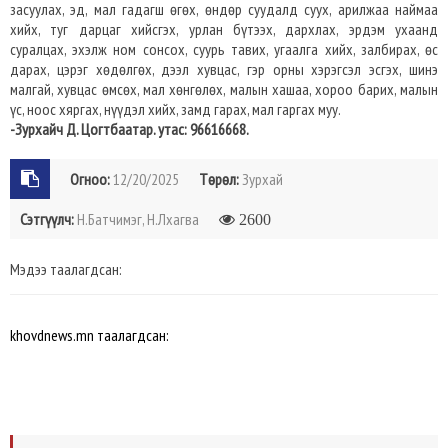
засуулах, эд, мал гадагш өгөх, өндөр суудалд суух, арилжаа наймаа
хийх, туг дарцаг хийсгэх, урлан бүтээх, дархлах, эрдэм ухаанд
суралцах, эхэлж ном сонсох, суурь тавих, угаалга хийх, залбирах, өс
дарах, цэрэг хөдөлгөх, дээл хувцас, гэр орны хэрэгсэл эсгэх, шинэ
малгай, хувцас өмсөх, мал хөнгөлөх, малын хашаа, хороо барих, малын
үс, ноос хяргах, нүүдэл хийх, замд гарах, мал гаргах муу.
-Зурхайч Д. Цогтбаатар. утас: 96616668.
Огноо:
12/20/2025
Төрөл:
Зурхай
Сэтгүүлч:
Н.Батчимэг, Н.Лхагва
2600
Мэдээ таалагдсан:
khovdnews.mn таалагдсан: