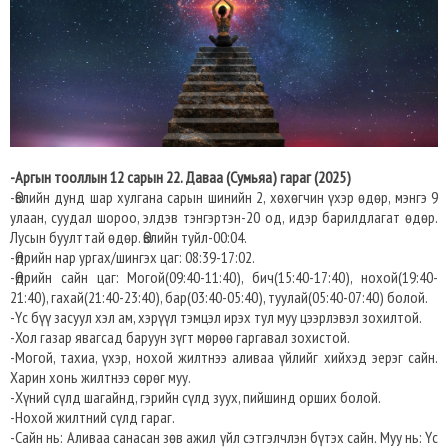
-Аргын тооллын 12 сарын 22. Даваа (Сумьяа) гараг (2025)
-Өвлийн дунд шар хулгана сарын шинийн 2, хөхөгчин үхэр өдөр, мэнгэ 9
улаан, суудал шороо, элдэв тэнгэртэн-20 од, идэр барилдлагат өдөр.
Лусын буулттай өдөр. Өвлийн туйл-00:04.
-Өдрийн нар ургах/шингэх цаг: 08:39-17:02.​
-Өдрийн сайн цаг: Могой(09:40-11:40), бич(15:40-17:40), нохой(19:40-
21:40), гахай(21:40-23:40), бар(03:40-05:40), туулай(05:40-07:40) болой.
-Үс бүү засуул хэл ам, хэрүүл тэмцэл ирэх тул муу цээрлэвэл зохилтой.
-Хол газар явагсад баруун зүгт мөрөө гаргавал зохистой.
-Могой, тахиа, үхэр, нохой жилтнээ аливаа үйлийг хийхэд эерэг сайн.
Харин хонь жилтнээ сөрөг муу.
-Хүний сүлд шагайнд, гэрийн сүлд зуух, пийшинд орших болой.
-Нохой жилтний сүлд гараг.
-Сайн нь: Аливаа санасан зөв ажил үйл сэтгэлчлэн бүтэх сайн. Муу нь: Үс