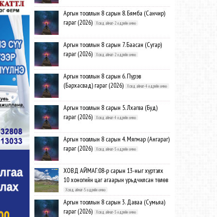
Аргын тооллын 8 сарын 8. Бямба (Санчир)
гараг (2026)
Ховд аймаг-2 өдрийн өмнө
Аргын тооллын 8 сарын 7. Баасан (Сугар)
гараг (2026)
Ховд аймаг-2 өдрийн өмнө
Аргын тооллын 8 сарын 6. Пүрэв
(Бархасвад) гараг (2026)
Ховд аймаг-4 өдрийн өмнө
Аргын тооллын 8 сарын 5. Лхагва (Буд)
гараг (2026)
Ховд аймаг-4 өдрийн өмнө
Аргын тооллын 8 сарын 4. Мягмар (Ангараг)
гараг (2026)
Ховд аймаг-5 өдрийн өмнө
ХОВД АЙМАГ:08-р сарын 13-ныг хүртэлх
10 хоногийн цаг агаарын урьдчилсан төлөв
Ховд аймаг-5 өдрийн өмнө
Аргын тооллын 8 сарын 3. Даваа (Сумьяа)
гараг (2026)
Ховд аймаг-5 өдрийн өмнө