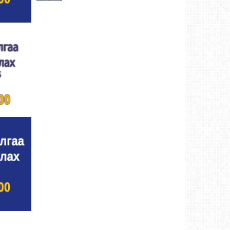
Хүндэтгэлийн барилдаанд 64 бөх оролцлоо
Ховд аймаг-8/3/2026
Улсын цол, чимэг хүртсэн бөхчүүд,
харваачдад хүндэтгэл үзүүлэв
Ховд
аймаг-8/2/2026
Үндэсний сурын харвааны шилдгүүд
тодорлоо
Ховд аймаг-8/2/2026
Ахмад бөхчүүд, харваачид, уяачдад
хүндэтгэл үзүүллээ
Ховд аймаг-8/2/2026
Шагайн харвааны шилдгүүд тодорлоо
Ховд
аймаг-8/2/2026
Өсвөрийн барилдаанд 32 бөх оролцов
Ховд
аймаг-8/2/2026
Аргын тооллын 8 сарын 2. Ням (Адьяа)
гараг (2026)
Ховд аймаг-8/2/2026