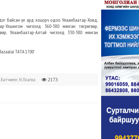
сдэг байсан үе ард хоцорч одоо Улаанбаатар-Ховд,
ар-Улаангом чиглэлд 360-380 мянган төгрөгөөр,
өөр, Улаанбаатар-Алтай чиглэлд 330-380 мянган
.Батчимэг, Н.Лхагва
2173