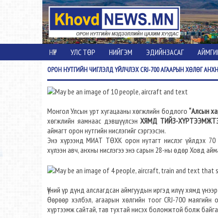
НҮҮР
УЛС ТӨР
НИЙГЭМ
ЭДИЙНЗАСАГ
АЙМГИ
ОРОН
НУТГИЙН ЧИГЛЭЛД ҮЙЛЧЛЭХ CRJ-700 АГААРЫН ХӨЛӨГ АНХ
Монгол Улсын урт хугацааны хөгжлийн бодлого
“Алсын ха
хөгжлийн яамнаас дэвшүүлсэн
ХЯМД ТИЙЗ-ХҮРТЭЭМЖТЭ
аймагт орон нутгийн нислэгийг сэргээсэн.
Энэ хүрээнд МИАТ ТӨХК орон нутагт нислэг үйлдэх 70 
хүлээн авч, анхны нислэгээ энэ сарын 28-ны өдөр Ховд айма
Үүний үр дүнд алслагдсан аймгуудын иргэд илүү хямд үнэ
Өөрөөр хэлбэл, агаарын хөлгийн тоог CRJ-700 маягийн 
хүртээмж сайтай, тав тухтай нисэх боломжтой болж байг