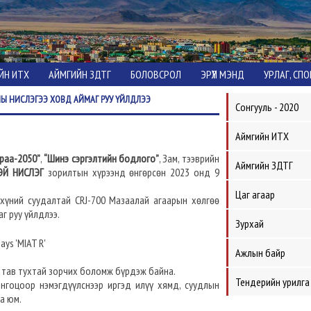
ЙН ИТХ
АЙМГИЙН ЗДТГ
БОЛОВСРОЛ
ЭРҮҮЛ МЭНД
УРЛАГ, СП
НЫ НИСЛЭГЭЭ ХОВД АЙМАГ РУУ ҮЙЛДЛЭЭ
Сонгууль - 2020
Аймгийн ИТХ
раа-2050”
,
“Шинэ сэргэлтийн бодлого”
, Зам, тээврийн
Аймгийн ЗДТГ
Й НИСЛЭГ
зорилтын хүрээнд өнгөрсөн 2023 онд 9
Цаг агаар
хүний суудалтай CRJ-700 Мазаалай агаарын хөлгөө
г руу үйлдлээ.
Зурхай
Ажлын байр
эр тав тухтай зорчих боломж бүрдэж байна.
Тендерийн урилга
онгоцоор нэмэгдүүлснээр иргэд илүү хямд, суудлын
аа юм.