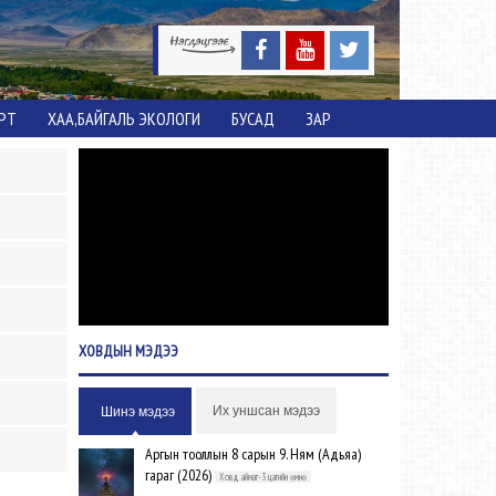
ОРТ
ХАА,БАЙГАЛЬ ЭКОЛОГИ
БУСАД
ЗАР
ХОВДЫН
МЭДЭЭ
Их уншсан мэдээ
Шинэ мэдээ
Аргын тооллын 8 сарын 9. Ням (Адьяа)
гараг (2026)
Ховд аймаг-3 цагийн өмнө