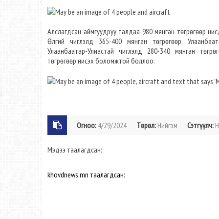
Алслагдсан аймгуудруу талдаа 980 мянган төгрөгөөр ни
Өлгий чиглэлд 365-400 мянган төгрөгөөр, Улаанбаат
Улаанбаатар-Улиастай чиглэлд 280-340 мянган төгрөг
төгрөгөөр нисэх боломжтой боллоо.
Огноо:
4/29/2024
Төрөл:
Нийгэм
Сэтгүүлч:
Н
Мэдээ таалагдсан:
khovdnews.mn таалагдсан: