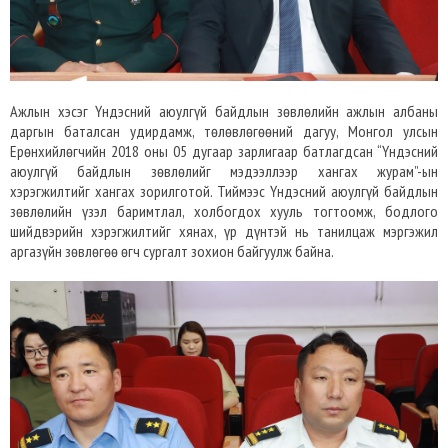
Ажлын хэсэг Үндэсний аюулгүй байдлын зөвлөлийн ажлын албаны
даргын баталсан удирдамж, төлөвлөгөөний дагуу, Монгол улсын
Ерөнхийлөгчийн 2018 оны 05 дугаар зарлигаар батлагдсан “Үндэсний
аюулгүй байдлын зөвлөлийг мэдээллээр хангах журам”-ын
хэрэгжилтийг хангах зорилготой. Тиймээс Үндэсний аюулгүй байдлын
зөвлөлийн үзэл баримтлал, холбогдох хууль тогтоомж, бодлого
шийдвэрийн хэрэгжилтийг хянах, үр дүнтэй нь танилцаж мэргэжил
аргазүйн зөвлөгөө өгч сургалт зохион байгуулж байна.