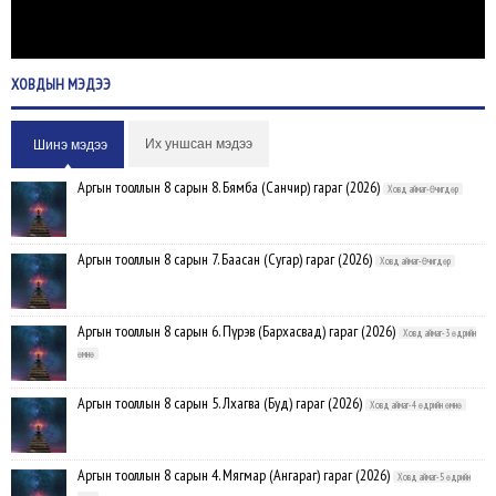
ХОВДЫН
МЭДЭЭ
Их уншсан мэдээ
Шинэ мэдээ
Аргын тооллын 8 сарын 8. Бямба (Санчир) гараг (2026)
Ховд аймаг-Өчигдөр
Аргын тооллын 8 сарын 7. Баасан (Сугар) гараг (2026)
Ховд аймаг-Өчигдөр
Аргын тооллын 8 сарын 6. Пүрэв (Бархасвад) гараг (2026)
Ховд аймаг-3 өдрийн
өмнө
Аргын тооллын 8 сарын 5. Лхагва (Буд) гараг (2026)
Ховд аймаг-4 өдрийн өмнө
Аргын тооллын 8 сарын 4. Мягмар (Ангараг) гараг (2026)
Ховд аймаг-5 өдрийн