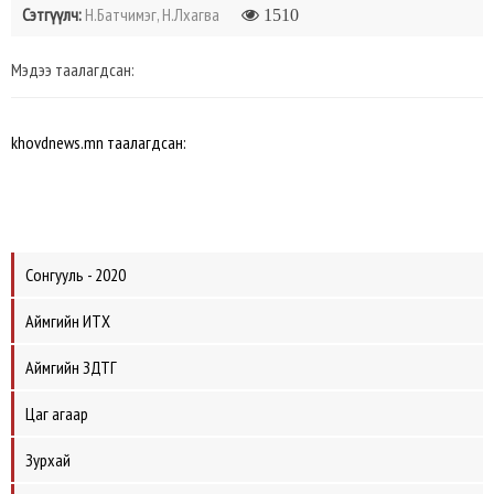
Сэтгүүлч:
Н.Батчимэг, Н.Лхагва
1510
Мэдээ таалагдсан:
khovdnews.mn таалагдсан:
Сонгууль - 2020
Аймгийн ИТХ
Аймгийн ЗДТГ
Цаг агаар
Зурхай