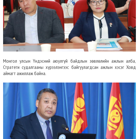
Монгол улсын Үндэсний аюулгүй байдлын зөвлөлийн ажлын алба,
Стратеги судалгааны хүрээлэнгээс байгуулагдсан ажлын хэсэг Ховд
аймагт ажиллаж байна.