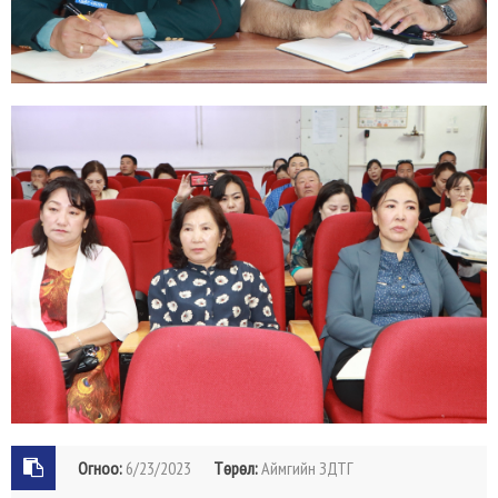
Огноо:
6/23/2023
Төрөл:
Аймгийн ЗДТГ