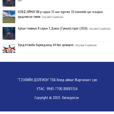
өмнө
ХОВД АЙМАГ:08-р сарын 13-ныг хүртэлх 10 хоногийн цаг агаарын
урьдчилсан төлөв
Ховд аймаг-5 өдрийн өмнө
Аргын тооллын 8 сарын 3. Даваа (Сумьяа) гараг (2026)
Ховд аймаг-5 өдрийн өмнө
Хүндэтгэлийн барилдаанд 64 бөх оролцлоо
Ховд аймаг-5 өдрийн өмнө
Улсын цол, чимэг хүртсэн бөхчүүд, харваачдад хүндэтгэл үзүүлэв
Ховд
аймаг-5 өдрийн өмнө
Үндэсний сурын харвааны шилдгүүд тодорлоо
Ховд аймаг-5 өдрийн өмнө
"ТЭЭЛИЙН ДОЛГИОН" ТББ Ховд аймаг Жаргалант сум
УТАС: 9943-7700, 88885516
Ахмад бөхчүүд, харваачид, уяачдад хүндэтгэл үзүүллээ
Ховд аймаг-5 өдрийн
Copyright © 2019, Хөгжүүлсэн
өмнө
Шагайн харвааны шилдгүүд тодорлоо
Ховд аймаг-5 өдрийн өмнө