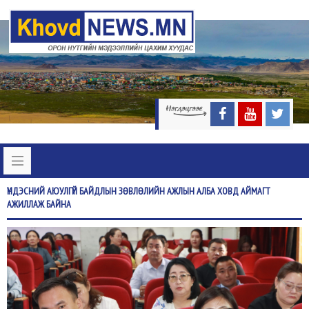
ҮНДЭСНИЙ
АЮУЛГҮЙ БАЙДЛЫН ЗӨВЛӨЛИЙН АЖЛЫН АЛБА ХОВД АЙМАГТ
АЖИЛЛАЖ БАЙНА