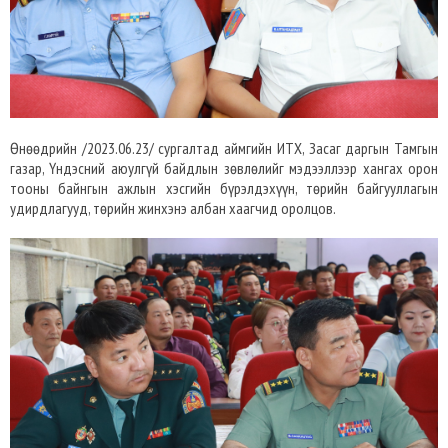
Өнөөдрийн /2023.06.23/ сургалтад аймгийн ИТХ, Засаг даргын Тамгын
газар, Үндэсний аюулгүй байдлын зөвлөлийг мэдээллээр хангах орон
тооны байнгын ажлын хэсгийн бүрэлдэхүүн, төрийн байгууллагын
удирдлагууд, төрийн жинхэнэ албан хаагчид оролцов.