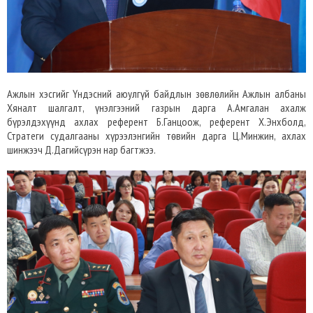
Ажлын хэсгийг Үндэсний аюулгүй байдлын зөвлөлийн Ажлын албаны
Хяналт шалгалт, үнэлгээний газрын дарга А.Амгалан ахалж
бүрэлдэхүүнд ахлах референт Б.Ганцоож, референт Х.Энхболд,
Стратеги судалгааны хүрээлэнгийн төвийн дарга Ц.Минжин, ахлах
шинжээч Д.Дагийсүрэн нар багтжээ.