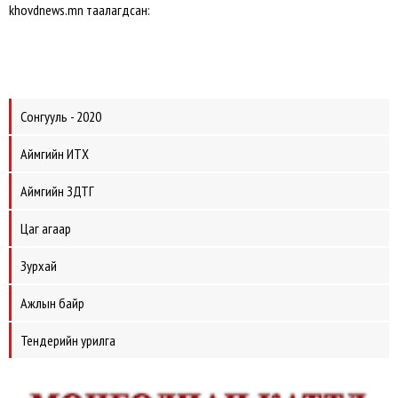
khovdnews.mn таалагдсан:
Сонгууль - 2020
Аймгийн ИТХ
Аймгийн ЗДТГ
Цаг агаар
Зурхай
Ажлын байр
Тендерийн урилга