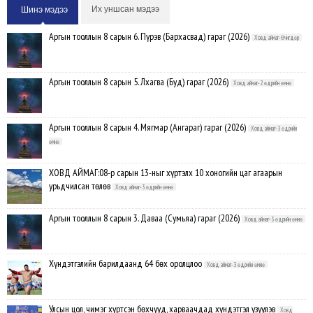
Их уншсан мэдээ
Шинэ мэдээ
Аргын тооллын 8 сарын 6. Пүрэв (Бархасвад) гараг (2026)
Ховд аймаг-Өчигдөр
Аргын тооллын 8 сарын 5. Лхагва (Буд) гараг (2026)
Ховд аймаг-2 өдрийн өмнө
Аргын тооллын 8 сарын 4. Мягмар (Ангараг) гараг (2026)
Ховд аймаг-3 өдрийн
өмнө
ХОВД АЙМАГ:08-р сарын 13-ныг хүртэлх 10 хоногийн цаг агаарын
урьдчилсан төлөв
Ховд аймаг-3 өдрийн өмнө
Аргын тооллын 8 сарын 3. Даваа (Сумьяа) гараг (2026)
Ховд аймаг-3 өдрийн өмнө
Хүндэтгэлийн барилдаанд 64 бөх оролцлоо
Ховд аймаг-3 өдрийн өмнө
Улсын цол, чимэг хүртсэн бөхчүүд, харваачдад хүндэтгэл үзүүлэв
Ховд