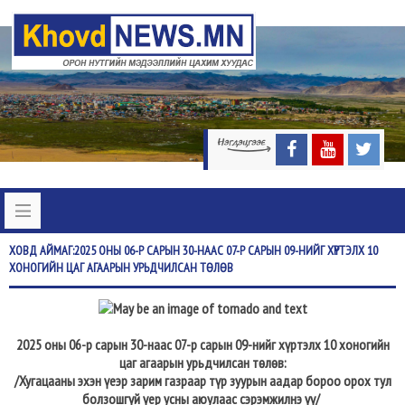
ХОВД
АЙМАГ:2025 ОНЫ 06-Р САРЫН 30-НААС 07-Р САРЫН 09-НИЙГ ХҮРТЭЛХ 10
ХОНОГИЙН ЦАГ АГААРЫН УРЬДЧИЛСАН ТӨЛӨВ
2025 оны 06-р сарын 30-наас 07-р сарын 09-нийг хүртэлх 10 хоногийн
цаг агаарын урьдчилсан төлөв:
/Хугацааны эхэн үеэр зарим газраар түр зуурын аадар бороо орох тул
болзошгүй үер усны аюулаас сэрэмжилнэ үү/