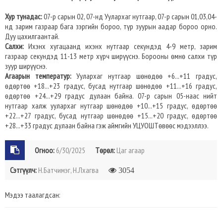
Хур тунадас:
07-р сарын 02, 07-нд Уулархаг нутгаар, 07-р сарын 01,03,04-
нд зарим газраар бага зэргийн бороо, түр зуурын аадар бороо орно.
Дуу цахилгаантай.
Салхи:
Ихэнх хугацаанд ихэнх нутгаар секундэд 4-9 метр, зарим
газраар секундэд 11-13 метр хүрч ширүүснэ. Борооны өмнө салхи түр
зуур ширүүснэ.
Агаарын температур:
Уулархаг нутгаар шөнөдөө +6...+11 градус,
өдөртөө +18...+23 градус, бусад нутгаар шөнөдөө +11...+16 градус,
өдөртөө +24...+29 градус дулаан байна. 07-р сарын 05-наас нийт
нутгаар халж уулархаг нутгаар шөнөдөө +10...+15 градус, өдөртөө
+22...+27 градус, бусад нутгаар шөнөдөө +15...+20 градус, өдөртөө
+28...+33 градус дулаан байна гэж аймгийн УЦУОШТөвөөс мэдээллээ.
Огноо:
6/30/2025
Төрөл:
Цаг агаар
Сэтгүүлч:
Н.Батчимэг, Н.Лхагва
3054
Мэдээ таалагдсан: