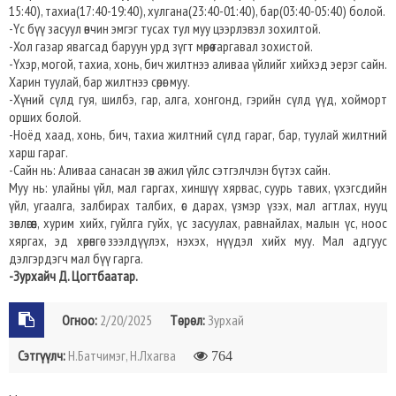
15:40), тахиа(17:40-19:40), хулгана(23:40-01:40), бар(03:40-05:40) болой.
-Үс бүү засуул өвчин эмгэг тусах тул муу цээрлэвэл зохилтой.
-Хол газар явагсад баруун урд зүгт мөрөө гаргавал зохистой.
-Үхэр, могой, тахиа, хонь, бич жилтнээ аливаа үйлийг хийхэд эерэг сайн.
Харин туулай, бар жилтнээ сөрөг муу.
-Хүний сүлд гуя, шилбэ, гар, алга, хонгонд, гэрийн сүлд үүд, хойморт
орших болой.
-Ноёд хаад, хонь, бич, тахиа жилтний сүлд гараг, бар, туулай жилтний
харш гараг.
-Сайн нь: Аливаа санасан зөв ажил үйлс сэтгэлчлэн бүтэх сайн.
Муу нь: улайны үйл, мал гаргах, хиншүү хярвас, суурь тавих, үхэгсдийн
үйл, угаалга, залбирах талбих, өс дарах, үзмэр үзэх, мал агтлах, нууц
зөвлөгөөн, хурим хийх, гуйлга гуйх, үс засуулах, равнайлах, малын үс, ноос
хяргах, эд хөрөнгө зээлдүүлэх, нэхэх, нүүдэл хийх муу. Мал адгуус
дэлгэрдэгч мал бүү гарга.
-Зурхайч Д. Цогтбаатар.
Огноо:
2/20/2025
Төрөл:
Зурхай
Сэтгүүлч:
Н.Батчимэг, Н.Лхагва
764