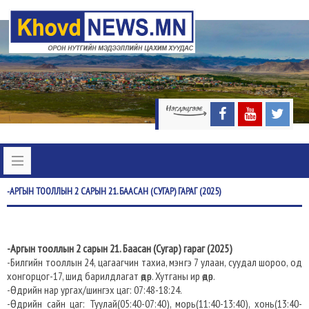
-АРГЫН
ТООЛЛЫН 2 САРЫН 21. БААСАН (СУГАР) ГАРАГ (2025)
-Аргын тооллын 2 сарын 21. Баасан (Сугар) гараг (2025)
-Билгийн тооллын 24, цагаагчин тахиа, мэнгэ 7 улаан, суудал шороо, од
хонгорцог-17, шид барилдлагат өдөр. Хутганы ир өдөр.
-Өдрийн нар ургах/шингэх цаг: 07:48-18:24.
-Өдрийн сайн цаг: Туулай(05:40-07:40), морь(11:40-13:40), хонь(13:40-