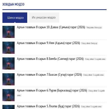
ХОВДЫН
МЭДЭЭ
Их уншсан мэдээ
Шинэ мэдээ
Аргын тооллын 8 сарын 10. Даваа (Сумьяа) гараг (2026)
Чандмань-Өнөөдөр
Аргын тооллын 8 сарын 9. Ням (Адьяа) гараг (2026)
Ховд аймаг-Өчигдөр
Аргын тооллын 8 сарын 8. Бямба (Санчир) гараг (2026)
Ховд аймаг-3 өдрийн өмнө
Аргын тооллын 8 сарын 7. Баасан (Сугар) гараг (2026)
Ховд аймаг-3 өдрийн өмнө
Аргын тооллын 8 сарын 6. Пүрэв (Бархасвад) гараг (2026)
Ховд аймаг-5 өдрийн
өмнө
Аргын тооллын 8 сарын 5. Лхагва (Буд) гараг (2026)
Ховд аймаг-5 өдрийн өмнө