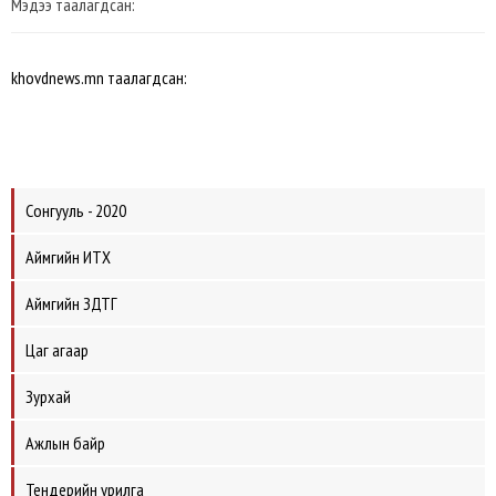
Мэдээ таалагдсан:
khovdnews.mn таалагдсан:
Сонгууль - 2020
Аймгийн ИТХ
Аймгийн ЗДТГ
Цаг агаар
Зурхай
Ажлын байр
Тендерийн урилга