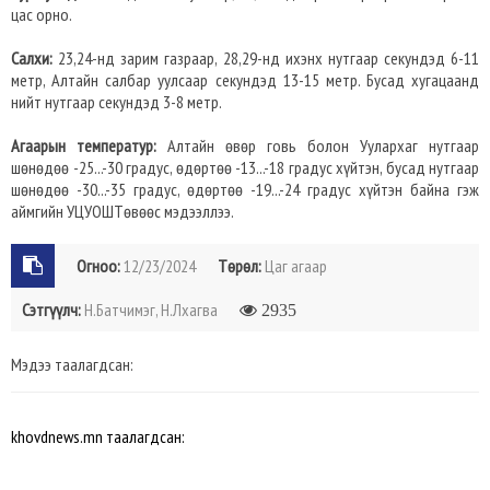
цас орно.
Салхи:
23,24-нд зарим газраар, 28,29-нд ихэнх нутгаар секундэд 6-11
метр, Алтайн салбар уулсаар секундэд 13-15 метр. Бусад хугацаанд
нийт нутгаар секундэд 3-8 метр.
Агаарын температур:
Алтайн өвөр говь болон Уулархаг нутгаар
шөнөдөө -25...-30 градус, өдөртөө -13...-18 градус хүйтэн, бусад нутгаар
шөнөдөө -30...-35 градус, өдөртөө -19...-24 градус хүйтэн байна гэж
аймгийн УЦУОШТөвөөс мэдээллээ.
Огноо:
12/23/2024
Төрөл:
Цаг агаар
Сэтгүүлч:
Н.Батчимэг, Н.Лхагва
2935
Мэдээ таалагдсан:
khovdnews.mn таалагдсан: