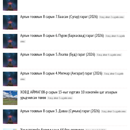
Аргын тооллын 8 сарын 7. Баасан (Сугар) гараг (2026)
Ховд аймаг-2 өдрийн өмнө
Аргын тооллын 8 сарын 6. Пүрэв (Бархасвад) гараг (2026)
Ховд аймаг-4 өдрийн
өмнө
Аргын тооллын 8 сарын 5. Лхагва (Буд) гараг (2026)
Ховд аймаг-4 өдрийн өмнө
Аргын тооллын 8 сарын 4. Мягмар (Ангараг) гараг (2026)
Ховд аймаг-5 өдрийн
өмнө
ХОВД АЙМАГ:08-р сарын 13-ныг хүртэлх 10 хоногийн цаг агаарын
урьдчилсан төлөв
Ховд аймаг-5 өдрийн өмнө
Аргын тооллын 8 сарын 3. Даваа (Сумьяа) гараг (2026)
Ховд аймаг-5 өдрийн өмнө
Хүндэтгэлийн барилдаанд 64 бөх оролцлоо