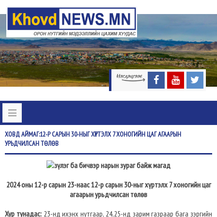
ХОВД
АЙМАГ:12-Р САРЫН 30-НЫГ ХҮРТЭЛХ 7 ХОНОГИЙН ЦАГ АГААРЫН
УРЬДЧИЛСАН ТӨЛӨВ
2024 оны 12-р сарын 23-наас 12-р сарын 30-ныг хүртэлх 7 хоногийн цаг
агаарын урьдчилсан төлөв
Хур тунадас:
23-нд ихэнх нутгаар, 24,25-нд зарим газраар бага зэргийн