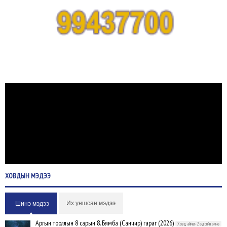
ХОВДЫН
МЭДЭЭ
Их уншсан мэдээ
Шинэ мэдээ
Аргын тооллын 8 сарын 8. Бямба (Санчир) гараг (2026)
Ховд аймаг-2 өдрийн өмнө