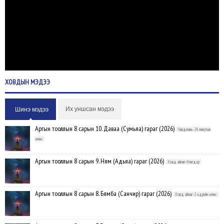
ХОВДЫН
МЭДЭЭ
Их уншсан мэдээ
Шинэ мэдээ
Аргын тооллын 8 сарын 10. Даваа (Сумьяа) гараг (2026)
Чандмань-24 минутын
өмнө
Аргын тооллын 8 сарын 9. Ням (Адьяа) гараг (2026)
Ховд аймаг-Өчигдөр
Аргын тооллын 8 сарын 8. Бямба (Санчир) гараг (2026)
Ховд аймаг-2 өдрийн өмнө