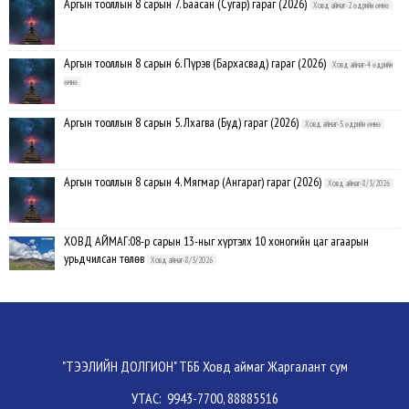
Аргын тооллын 8 сарын 7. Баасан (Сугар) гараг (2026)
Ховд аймаг-2 өдрийн өмнө
Аргын тооллын 8 сарын 6. Пүрэв (Бархасвад) гараг (2026)
Ховд аймаг-4 өдрийн
өмнө
Аргын тооллын 8 сарын 5. Лхагва (Буд) гараг (2026)
Ховд аймаг-5 өдрийн өмнө
Аргын тооллын 8 сарын 4. Мягмар (Ангараг) гараг (2026)
Ховд аймаг-8/3/2026
ХОВД АЙМАГ:08-р сарын 13-ныг хүртэлх 10 хоногийн цаг агаарын
урьдчилсан төлөв
Ховд аймаг-8/3/2026
Аргын тооллын 8 сарын 3. Даваа (Сумьяа) гараг (2026)
Ховд аймаг-8/3/2026
Хүндэтгэлийн барилдаанд 64 бөх оролцлоо
Ховд аймаг-8/3/2026
"ТЭЭЛИЙН ДОЛГИОН" ТББ Ховд аймаг Жаргалант сум
УТАС: 9943-7700, 88885516