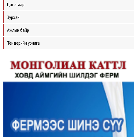
Цаг агаар
Зурхай
Ажлын байр
Тендерийн урилга