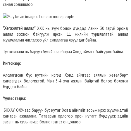
санал солилцлоо.
"Хөгжилтэй аялал"
ХХК нь зүүн болон дундад Азийн 30 гаруй оронд
аялал зохион байгуулж ирсэн. 11 жилийн туршлагатай, аялал
жуулчлалын чиглэлээр үйл ажиллагаа явуулдаг байна.
Тус компани нь баруун бүсийн салбараа Ховд аймагт байгуулж байна.
Ингэснээр:
Алслагдсан бүс нутгийн иргэд Ховд аймгаас аяллын хөтөлбөрт
хамрагдах боломжтой. Мөн 3-4 хүн ажлын байртай болох боломж
бүрдэж байна.
Үүнээс гадна:
БНХАУ, ОХУ-аас баруун бүс нутаг, Ховд аймгийг зорьж ирэх жуулчидтай
хамтран ажиллана. Татварын орлогоо орон нутагт бүрдүүлж эдийн
засагт нь хувь нэмэр болно гэдгээ онцоллоо.