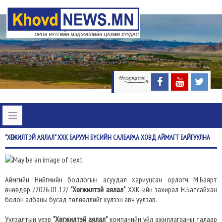
"ХӨГЖИЛТЭЙ
АЯЛАЛ" ХХК БАРУУН БҮСИЙН САЛБАРАА ХОВД АЙМАГТ БАЙГУУЛНА
Аймгийн Нийгмийн бодлогын асуудал хариуцсан орлогч М.Баярт
өнөөдөр /2026.01.12/
"Хөгжилтэй аялал"
ХХК-ийн захирал Н.Батсайхан
болон албаны бусад төлөөллийг хүлээн авч уулзав.
Уулзалтын үеэр
"Хөгжилтэй аялал"
компанийн үйл ажиллагааны талаар