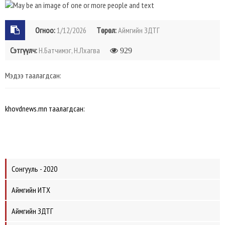
Огноо:
1/12/2026
Төрөл:
Аймгийн ЗДТГ
Сэтгүүлч:
Н.Батчимэг, Н.Лхагва
929
Мэдээ таалагдсан:
khovdnews.mn таалагдсан:
Сонгууль - 2020
Аймгийн ИТХ
Аймгийн ЗДТГ