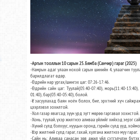
-Аргын тооллын 10 сарын 25. Бямба (Санчир) гараг (2025)
-Намрын адаг улаан нохой сарын шинийн 4, улаагчин туула
барилдлагат өдөр.
-Өдрийн нар ургах/шингэх цаг: 07:26-17:46.
-Өдрийн сайн цаг: Туулай(05:40-07:40), морь(11:40-13:40), 
01:40), бар(03:40-05:40), болой.
-Үс засуулахад баян ноён болох, бие, эрхтний хүч сайжрах
цээрлэвэл зохилтой.
-Хол газар явагсад зүүн урд зүгт мөрөө гаргавал зохистой.
-Хонь, туулай, үхэр жилтнээ аливаа үйлийг хийхэд эерэг сай
-Хүний сүлд бэлхүүс, нууцын оронд, гэрийн сүлд үүд, хойм
-Үхэр жилтний сүлд гараг, гахай, хулгана жилтнээ муу гараг.
-Сайн нь: Аливаа санасан зөв ажил үйл сэтгэлчлэн бүтэх 