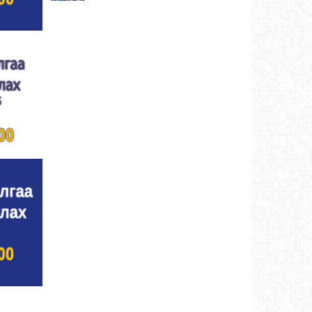
Улсын цол, чимэг хүртсэн бөхчүүд,
харваачдад хүндэтгэл үзүүлэв
Ховд аймаг-5
өдрийн өмнө
Үндэсний сурын харвааны шилдгүүд
тодорлоо
Ховд аймаг-5 өдрийн өмнө
Ахмад бөхчүүд, харваачид, уяачдад
хүндэтгэл үзүүллээ
Ховд аймаг-5 өдрийн өмнө
Шагайн харвааны шилдгүүд тодорлоо
Ховд
аймаг-5 өдрийн өмнө
Өсвөрийн барилдаанд 32 бөх оролцов
Ховд
аймаг-5 өдрийн өмнө
Аргын тооллын 8 сарын 2. Ням (Адьяа)
гараг (2026)
Ховд аймаг-5 өдрийн өмнө
Халхын Эрхэмбаяр Монгол Улсын
“УРЛАГИЙН ГАВЬЯАТ ЗҮТГЭЛТЭН” цол