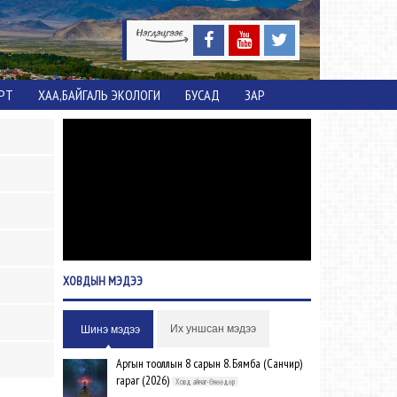
ОРТ
ХАА,БАЙГАЛЬ ЭКОЛОГИ
БУСАД
ЗАР
ХОВДЫН
МЭДЭЭ
Их уншсан мэдээ
Шинэ мэдээ
Аргын тооллын 8 сарын 8. Бямба (Санчир)
гараг (2026)
Ховд аймаг-Өнөөдөр