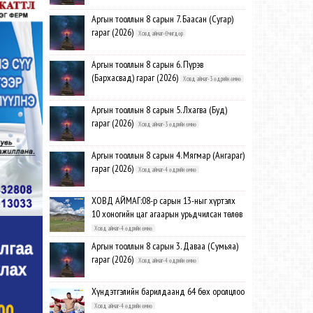
Аргын тооллын 8 сарын 7. Баасан (Сугар)
гараг (2026)
Ховд аймаг-Өчигдөр
Аргын тооллын 8 сарын 6. Пүрэв
(Бархасвад) гараг (2026)
Ховд аймаг-3 өдрийн өмнө
Аргын тооллын 8 сарын 5. Лхагва (Буд)
гараг (2026)
Ховд аймаг-3 өдрийн өмнө
Аргын тооллын 8 сарын 4. Мягмар (Ангараг)
гараг (2026)
Ховд аймаг-4 өдрийн өмнө
ХОВД АЙМАГ:08-р сарын 13-ныг хүртэлх
10 хоногийн цаг агаарын урьдчилсан төлөв
Ховд аймаг-4 өдрийн өмнө
Аргын тооллын 8 сарын 3. Даваа (Сумьяа)
гараг (2026)
Ховд аймаг-4 өдрийн өмнө
Хүндэтгэлийн барилдаанд 64 бөх оролцлоо
Ховд аймаг-4 өдрийн өмнө