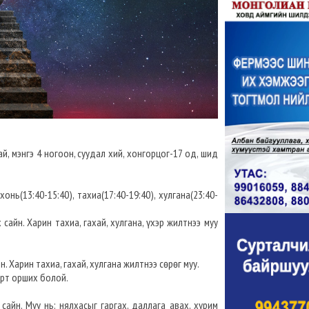
й, мэнгэ 4 ногоон, суудал хий, хонгорцог-17 од, шид
хонь(13:40-15:40), тахиа(17:40-19:40), хулгана(23:40-
 сайн. Харин тахиа, гахай, хулгана, үхэр жилтнээ муу
н. Харин тахиа, гахай, хулгана жилтнээ сөрөг муу.
орт орших болой.
сайн. Муу нь: нялхасыг гаргах, даллага авах, хурим