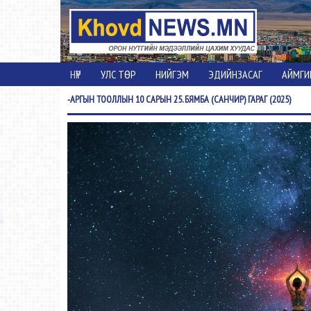
НҮҮР
УЛС ТӨР
НИЙГЭМ
ЭДИЙНЗАСАГ
АЙМГИ
-АРГЫН
ТООЛЛЫН 10 САРЫН 25. БЯМБА (САНЧИР) ГАРАГ (2025)