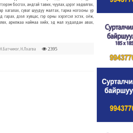
 тээрэм босгох, андгай тавих, чуулах, цэрэг хөдөлгөх,
зар хагалах, суваг шуудуу малтах, тариа ногооны үр
мд гарах, дээл хувцас, гэр орны хэрэгсэл эсгэх, оёж,
өлөх, арилжаа наймаа хийх, эд мал худалдан авах,
Н.Батчимэг, Н.Лхагва
2395