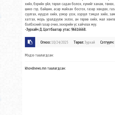
хийх, бэрийн үйл, төрөл садан болох, хүнийг ханаж, төнөх,
шинэ гэр, байшин, асар майхан босгох, газар хөндөх, га
суулгах, нүүдэл хийх, үзмэр үзэх, хэрүүл тэмцэл хийх, за
хатгах, морь уралдуулж эхлэх, ан гөрөө хийх, мал хөнг
бэлбэсний газар очих, эхнэрийн үс хайчлах муу.
-Зурхайч Д. Цогтбаатар. утас: 96616668.
Огноо:
10/24/2025
Төрөл:
Зурхай
Сэтгүүлч:
Мэдээ таалагдсан:
khovdnews.mn таалагдсан: