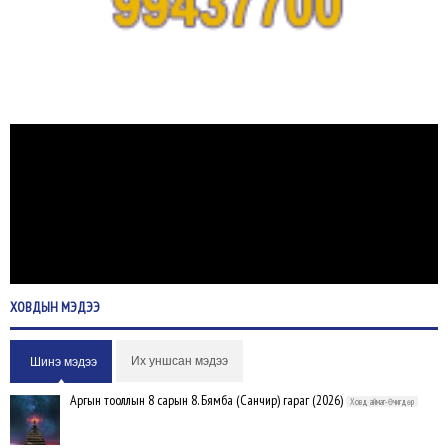
ХОВДЫН
МЭДЭЭ
Их уншсан мэдээ
Шинэ мэдээ
Аргын тооллын 8 сарын 8. Бямба (Санчир) гараг (2026)
Ховд аймаг-Өчигдөр