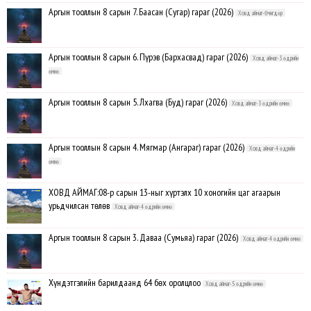
Аргын тооллын 8 сарын 7. Баасан (Сугар) гараг (2026)
Ховд аймаг-Өчигдөр
Аргын тооллын 8 сарын 6. Пүрэв (Бархасвад) гараг (2026)
Ховд аймаг-3 өдрийн
өмнө
Аргын тооллын 8 сарын 5. Лхагва (Буд) гараг (2026)
Ховд аймаг-3 өдрийн өмнө
Аргын тооллын 8 сарын 4. Мягмар (Ангараг) гараг (2026)
Ховд аймаг-4 өдрийн
өмнө
ХОВД АЙМАГ:08-р сарын 13-ныг хүртэлх 10 хоногийн цаг агаарын
урьдчилсан төлөв
Ховд аймаг-4 өдрийн өмнө
Аргын тооллын 8 сарын 3. Даваа (Сумьяа) гараг (2026)
Ховд аймаг-4 өдрийн өмнө
Хүндэтгэлийн барилдаанд 64 бөх оролцлоо
Ховд аймаг-5 өдрийн өмнө