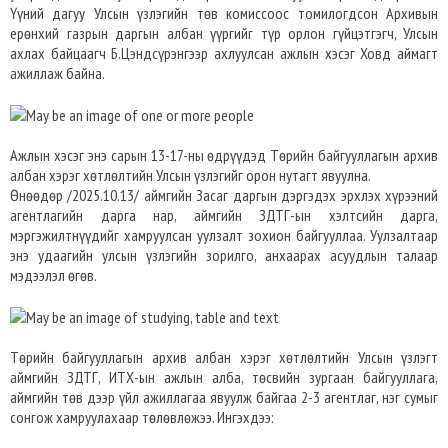
Үүний дагуу Улсын үзлэгийн төв комиссоос томилогдсон Архивын
ерөнхий газрын даргын албан үүргийг түр орлон гүйцэтгэгч, Улсын
ахлах байцаагч Б.Цэндсүрэнгээр ахлуулсан ажлын хэсэг Ховд аймагт
ажиллаж байна.
Ажлын хэсэг энэ сарын 13-17-ны өдрүүдэд Төрийн байгууллагын архив
албан хэрэг хөтлөлтийн Улсын үзлэгийг орон нутагт явуулна.
Өнөөдөр /2025.10.13/ аймгийн Засаг даргын дэргэдэх эрхлэх хүрээний
агентлагийн дарга нар, аймгийн ЗДТГ-ын хэлтсийн дарга,
мэргэжилтнүүдийг хамруулсан уулзалт зохион байгууллаа. Уулзалтаар
энэ удаагийн улсын үзлэгийн зорилго, анхаарах асуудлын талаар
мэдээлэл өгөв.
Төрийн байгууллагын архив албан хэрэг хөтлөлтийн Улсын үзлэгт
аймгийн ЗДТГ, ИТХ-ын ажлын алба, төсвийн зургаан байгууллага,
аймгийн төв дээр үйл ажиллагаа явуулж байгаа 2-3 агентлаг, нэг сумыг
сонгож хамруулахаар төлөвлөжээ. Ингэхдээ: