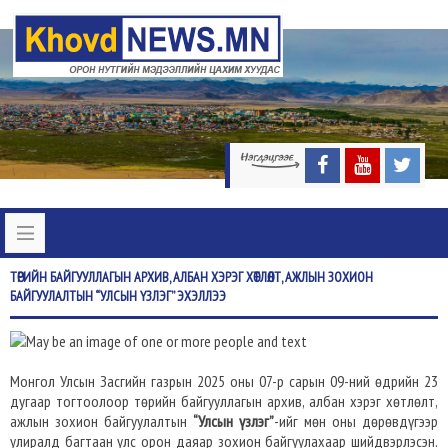
ТӨРИЙН
БАЙГУУЛЛАГЫН АРХИВ, АЛБАН ХЭРЭГ ХӨТЛӨЛТ, АЖЛЫН ЗОХИОН
БАЙГУУЛАЛТЫН “УЛСЫН ҮЗЛЭГ” ЭХЭЛЛЭЭ
Монгол Улсын Засгийн газрын 2025 оны 07-р сарын 09-ний өдрийн 23
дугаар тогтоолоор төрийн байгууллагын архив, албан хэрэг хөтлөлт,
ажлын зохион байгуулалтын
“Улсын үзлэг”
-ийг мөн оны дөрөвдүгээр
улиралд багтаан улс орон даяар зохион байгуулахаар шийдвэрлэсэн.