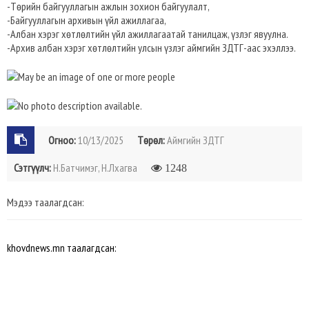
-Төрийн байгууллагын ажлын зохион байгуулалт,
-Байгууллагын архивын үйл ажиллагаа,
-Албан хэрэг хөтлөлтийн үйл ажиллагаатай танилцаж, үзлэг явуулна.
-Архив албан хэрэг хөтлөлтийн улсын үзлэг аймгийн ЗДТГ-аас эхэллээ.
Огноо:
10/13/2025
Төрөл:
Аймгийн ЗДТГ
Сэтгүүлч:
Н.Батчимэг, Н.Лхагва
1248
Мэдээ таалагдсан:
khovdnews.mn таалагдсан: