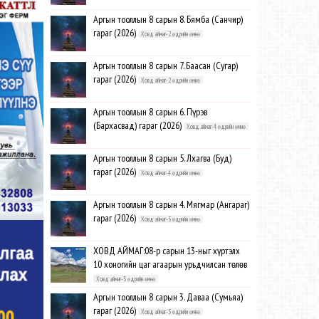
Аргын тооллын 8 сарын 8. Бямба (Санчир)
гараг (2026)
Ховд аймаг-2 өдрийн өмнө
Аргын тооллын 8 сарын 7. Баасан (Сугар)
гараг (2026)
Ховд аймаг-2 өдрийн өмнө
Аргын тооллын 8 сарын 6. Пүрэв
(Бархасвад) гараг (2026)
Ховд аймаг-4 өдрийн өмнө
Аргын тооллын 8 сарын 5. Лхагва (Буд)
гараг (2026)
Ховд аймаг-4 өдрийн өмнө
Аргын тооллын 8 сарын 4. Мягмар (Ангараг)
гараг (2026)
Ховд аймаг-5 өдрийн өмнө
ХОВД АЙМАГ:08-р сарын 13-ныг хүртэлх
10 хоногийн цаг агаарын урьдчилсан төлөв
Ховд аймаг-5 өдрийн өмнө
Аргын тооллын 8 сарын 3. Даваа (Сумьяа)
гараг (2026)
Ховд аймаг-5 өдрийн өмнө