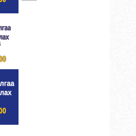
Хүндэтгэлийн барилдаанд 64 бөх оролцлоо
Ховд аймаг-8/3/2026
Улсын цол, чимэг хүртсэн бөхчүүд,
харваачдад хүндэтгэл үзүүлэв
Ховд
аймаг-8/2/2026
Үндэсний сурын харвааны шилдгүүд
тодорлоо
Ховд аймаг-8/2/2026
Ахмад бөхчүүд, харваачид, уяачдад
хүндэтгэл үзүүллээ
Ховд аймаг-8/2/2026
Шагайн харвааны шилдгүүд тодорлоо
Ховд
аймаг-8/2/2026
Өсвөрийн барилдаанд 32 бөх оролцов
Ховд
аймаг-8/2/2026
Аргын тооллын 8 сарын 2. Ням (Адьяа)
гараг (2026)
Ховд аймаг-8/2/2026