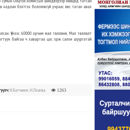
н сумын Онцгой комиссын шийдвэрээр нөөцөд татсан
ө хадлан бэлтгэх боломжгүй учраас өвс татан авах
лсан. Үүнээс 60000 орчим мал төллөнө. Мал төллөлт
огтуун байгаа ч хавартаа цас орж салхи шуургатай
.
гүүлч:
Н.Батчимэг, Н.Лхагва
1263