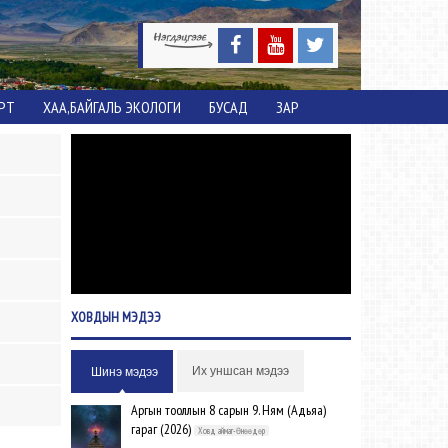
ОРТ
ХАА,БАЙГАЛЬ ЭКОЛОГИ
БУСАД
ЗАР
ХОВДЫН
МЭДЭЭ
Их уншсан мэдээ
Шинэ мэдээ
Аргын тооллын 8 сарын 9. Ням (Адьяа)
гараг (2026)
Ховд аймаг-Өнөөдөр