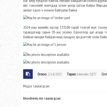
баг илүү хүндхэн байгаа. Нөхцөл байдалтай холбогдуула
өвс тэжээлийг малчдад зохих үнээр олгож байна. Өөрсдө
ажлыг одоо ч зохион байгуулж байна.
2024 оны жилийн эцсээр 133100 гаруй толгой мал тоолуу
гуравдугаар сарын 05-аас эхэлнэ. Одоогоор цаг агаар т
байвал нөхцөл байдал илүү хүндрэх эрсдэлтэйг хэлж байв
Огноо:
2/14/2025
Төрөл:
Аймгийн ЗДТГ
Сэт
Мэдээ таалагдсан:
khovdnews.mn таалагдсан: