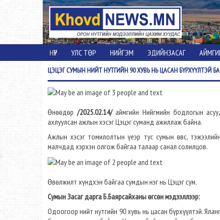
НҮҮР
УЛС ТӨР
НИЙГЭМ
ЭДИЙНЗАСАГ
АЙМГИ
ЦЭЦЭГ
СУМЫН НИЙТ НУТГИЙН 90 ХУВЬ НЬ ЦАСАН БҮРХҮҮЛТЭЙ Б
Өнөөдөр
/2025.02.14/
аймгийн Нийгмийн бодлогын асууд
ахлуулсан ажлын хэсэг Цэцэг суманд ажиллаж байна.
Ажлын хэсэг томилолтын үеэр тус сумын өвс, тэжээлий
малчдад хэрхэн олгож байгаа талаар санал солилцов.
Өвөлжилт хүндхэн байгаа сумдын нэг нь Цэцэг сум.
Сумын Засаг дарга Б.Баярсайханы өгсөн мэдээллээр:
Одоогоор нийт нутгийн 90 хувь нь цасан бүрхүүлтэй. Ялан