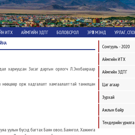
ЙН ИТХ
АЙМГИЙН ЗДТГ
БОЛОВСРОЛ
ЭРҮҮЛ МЭНД
УРЛАГ, СП
АЙНА
Сонгууль - 2020
Аймгийн ИТХ
ал хариуцсан Засаг даргын орлогч Л.Энхбаяраар
Аймгийн ЗДТГ
н нөөцөөр орж хадгалалт хамгаалалттай танилцан
Цаг агаар
Зурхай
Ажлын байр
Тендерийн урилга
гуяа уулын бүсэд багтах Баян овоо, Баянгол, Хажинга